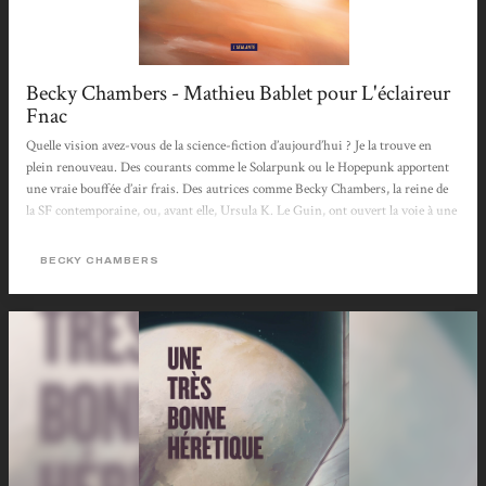
Becky Chambers - Mathieu Bablet pour L'éclaireur
Fnac
Quelle vision avez-vous de la science-fiction d’aujourd’hui ? Je la trouve en
plein renouveau. Des courants comme le Solarpunk ou le Hopepunk apportent
une vraie bouffée d’air frais. Des autrices comme Becky Chambers, la reine de
la SF contemporaine, ou, avant elle, Ursula K. Le Guin, ont ouvert la voie à une
science-fiction plus humaniste, moins centrée sur la technique, voire moins
académique. C’est ce courant-là qui m’intéresse aujourd’hui, celui qui s’empare
BECKY CHAMBERS
des problématiques actuelles pour proposer autre chose que le désespoir.
Mathieu Bablet > Lire tout l'article <