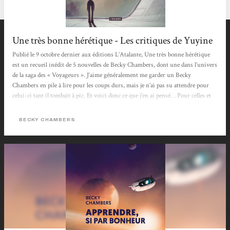
Une très bonne hérétique - Les critiques de Yuyine
Publié le 9 octobre dernier aux éditions L’Atalante, Une très bonne hérétique
est un recueil inédit de 5 nouvelles de Becky Chambers, dont une dans l’univers
de la saga des « Voyageurs ». J’aime généralement me garder un Becky
Chambers en pile à lire pour les coups durs, mais je n’ai pas su attendre pour
celui-ci tant il tombait à pic. Et voici donc ce que j’en ai pensé… Pour celles et
ceux qui n’ont jamais lu Becky Chambers, voici un court rappel de pourquoi
vous devez absolument commencer à le faire : ses écrits font vraiment beaucoup
BECKY CHAMBERS
de bien....