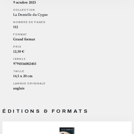
9 octobre 2025
COLLECTION
La Dentelle du Cygne
NOMBRE DE PAGES
112
FORMAT
Grand format
PRIX
12,50 €
ISBN13
9791036002403
TAILLE
14,5 x 20 cm
LANGUE ORIGINALE
anglais
ÉDITIONS & FORMATS