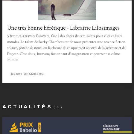
Une très bonne hérétique - Librairie Lilosimages
5 femmes à travers l'univers, face à des choix déterminants pour elles et leurs
mondes. Le talent de Becky Chambers est de nous présenter une science fiction
solaire, proche de nous, où la clôture de chaque récit apporte de la sérénité et de
l'espoir. C'est doux, humain, foisonnant d'imagination et pourtant si calme.
Manon
BECKY CHAMBERS
ACTUALITÉS
( 1 )