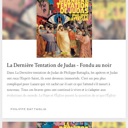
La Dernière Tentation de Judas - Fondu au noir
Dans La Dernière tentation de Judas de Philippe Battaglia, les apôtres et Judas
ont reçu l’Esprit-Saint, ils sont devenus immortels. C’est un peu plus
compliqué pour Lazare qui vit caché car il sait ce qui l’attend s’il meurt à
nouveau. Tous ces braves gens ont continué à vivre et à s’adapter aux
évolutions du monde. Le Pape et l’Église posent la question de ce que l’Église
catholique a fait du message du Christ. Le roman se concentre sur Judas et son
histoire d’amour de très longue durée avec Jésus. Il n’est pas facile de vivre 2
PHILIPPE BATTAGLIA
000 ans...