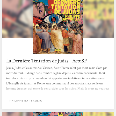
La Dernière Tentation de Judas - ActuSF
Jésus, Judas et les autresAu Vatican, Saint Pierre n’est pas mort mais alors pas
mort du tout. Il dirige dans l’ombre l’église depuis les commencements. Il est
toutefois très surpris quand on lui apporte une tablette en terre cuite recelant
L’évangile de Satan… A Rome, une communauté de sans-abris accueille un
homme étrange, qui tente de se suicider tous les soirs. Mais la mort ne veut pas
de lui. On l’appelle monsieur J et il a des pouvoirs : il guérit des blessures er
ramène même une jeune fille d’entre les morts. Son vrai nom est… Judas.
PHILIPPE BATTAGLIA
Depuis 2000 ans, il est malheureux d’avoir...