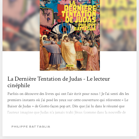
La Dernière Tentation de Judas - Le lecteur
cinéphile
Parfois on découvre des livres qui ont l’air écrit pour nous ! Je l’ai senti dès les
premiers instants où j’ai posé les yeux sur cette couverture qui réinvente « Le
Baiser de Judas » de Giotto façon pop art. Dès que j’ai lu dans le résumé que
l’auteur imagine que Judas n’a jamais trahi Jésus (comme dans la nouvelle de
Borges), qu’ils étaient amants et que Judas n’est jamais mort mais qu’il ère sur
terre depuis 2000 ans en espérant retrouver Jésus ! Quel pitch de dingue !! Ce
PHILIPPE BATTAGLIA
livre est à l’intersection...