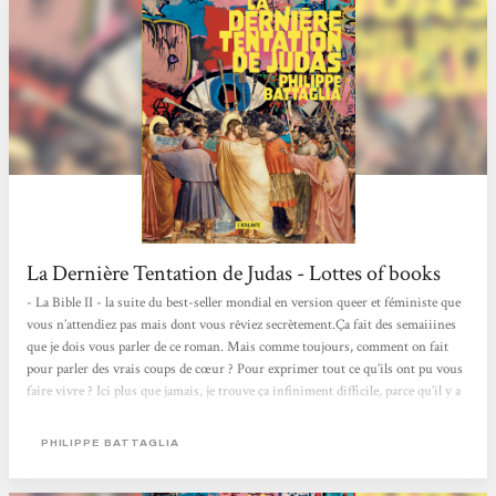
La Dernière Tentation de Judas - Lottes of books
- La Bible II - la suite du best-seller mondial en version queer et féministe que
vous n’attendiez pas mais dont vous rêviez secrètement.Ça fait des semaiiines
que je dois vous parler de ce roman. Mais comme toujours, comment on fait
pour parler des vrais coups de cœur ? Pour exprimer tout ce qu’ils ont pu vous
faire vivre ? Ici plus que jamais, je trouve ça infiniment difficile, parce qu’il y a
tant à dire sur ce pavé gonflé à bloc de punchlines, de personnages fous, de
références tous azimuts et de réécriture ultra païenne. L’intrigue de base est
PHILIPPE BATTAGLIA
démente. Judas...