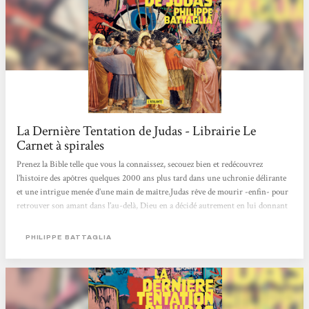
La Dernière Tentation de Judas - Librairie Le
Carnet à spirales
Prenez la Bible telle que vous la connaissez, secouez bien et redécouvrez
l’histoire des apôtres quelques 2000 ans plus tard dans une uchronie délirante
et une intrigue menée d’une main de maître.Judas rêve de mourir -enfin- pour
retrouver son amant dans l’au-delà, Dieu en a décidé autrement en lui donnant
l’immortalité à moins que Satan lui-même ne l’aide à réparer sa terrible erreur…
Une aventure qui mêle passé et présent, nouvelles technologies et récits
PHILIPPE BATTAGLIA
religieux dans une réécriture haletante, drôle et dépoussiérée...