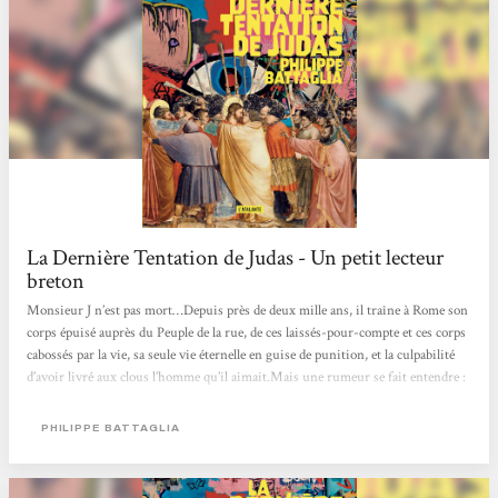
La Dernière Tentation de Judas - Un petit lecteur
breton
Monsieur J n’est pas mort…Depuis près de deux mille ans, il traîne à Rome son
corps épuisé auprès du Peuple de la rue, de ces laissés-pour-compte et ces corps
cabossés par la vie, sa seule vie éternelle en guise de punition, et la culpabilité
d’avoir livré aux clous l’homme qu’il aimait.Mais une rumeur se fait entendre :
celle d’une tablette d’argile, d’un nouvel évangile.La nouvelle version d’une
histoire faite d’injustice, d’amour sacrifié...et de rédemption.Pour celle-ci, il lui
PHILIPPE BATTAGLIA
faudra réunir les trente et affronter tout...