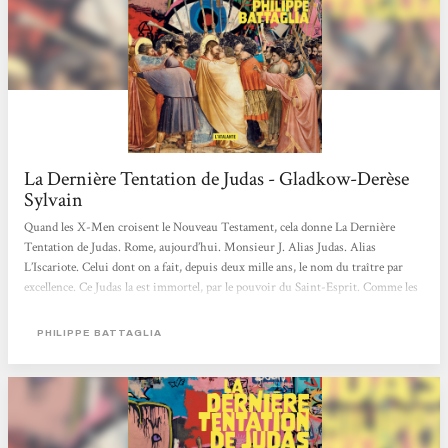
La Dernière Tentation de Judas - Gladkow-Derèse
Sylvain
Quand les X-Men croisent le Nouveau Testament, cela donne La Dernière
Tentation de Judas. Rome, aujourd’hui. Monsieur J. Alias Judas. Alias
L’Iscariote. Celui dont on a fait, depuis deux mille ans, le nom du traître par
excellence. Ce Judas la est immortel, par le pouvoir du Saint-Esprit. Comme les
autres apôtres. Condamné à traverser les siècles sans jamais pouvoir en finir, il
survit au milieu d’une communauté de sans-abri, pour lesquels il accomplit
PHILIPPE BATTAGLIA
quelques miracles. Ce qui le ronge n’est pas tant la damnation que
l’absence.L’absence de Jésus de Nazareth.L’homme qu’il a aimé, son...