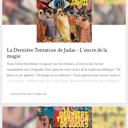
La Dernière Tentation de Judas - L'encre de la
magie
Vous l'avez forcément vu passer sur les réseaux, le titre a fait fureur
notamment aux Utopiales.Vous pensiez tout savoir de la tradition biblique ? De
Jésus et ses apôtres ? De Judas et sa trahison ? Vous pensiez tout savoir, mais si
vous saviez... Oubliez tout, et si vous l'osez, découvrez le titre le plus hérétique
et le plus irrévérencieux de ces dernières années !Une réécriture queer et
féministe de la Bible, certains l'ont rêvé, Battaglia l'a écrit ! C'est l'OLNI le plus
PHILIPPE BATTAGLIA
déjanté que j'ai pu lire.Étant extrêmement réfractaire...