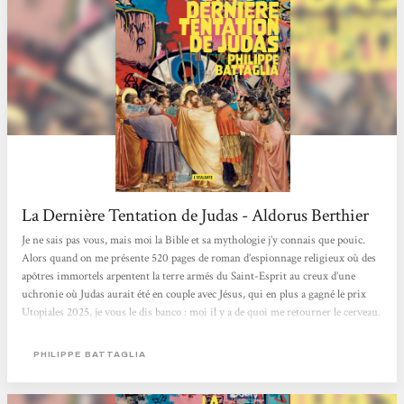
La Dernière Tentation de Judas - Aldorus Berthier
Je ne sais pas vous, mais moi la Bible et sa mythologie j’y connais que pouic.
Alors quand on me présente 520 pages de roman d’espionnage religieux où des
apôtres immortels arpentent la terre armés du Saint-Esprit au creux d’une
uchronie où Judas aurait été en couple avec Jésus, qui en plus a gagné le prix
Utopiales 2025, je vous le dis banco : moi il y a de quoi me retourner le cerveau.
Philippe Battaglia à Hollywood Quand on connaît ses petites bases bibliques,
Judas évoquerait tout de même difficilement autre chose qu’un traître patenté
PHILIPPE BATTAGLIA
qui te vendrait facilement...