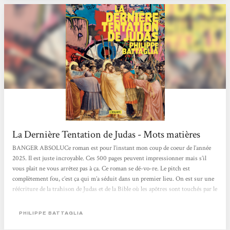
La Dernière Tentation de Judas - Mots matières
BANGER ABSOLUCe roman est pour l’instant mon coup de coeur de l’année
2025. Il est juste incroyable. Ces 500 pages peuvent impressionner mais s’il
vous plait ne vous arrêtez pas à ça. Ce roman se dé-vo-re. Le pitch est
complètement fou, c’est ça qui m’a séduit dans un premier lieu. On est sur une
réécriture de la trahison de Judas et de la Bible où les apôtres sont touchés par le
Saint-Esprit : ils sont désormais immortels afin de répandre la Bonne Nouvelle
à travers le monde. Sauf que cette immortalité se retrouve en fait être une
PHILIPPE BATTAGLIA
malédiction......