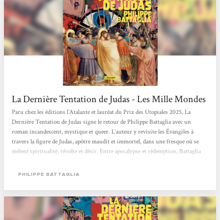
La Dernière Tentation de Judas - Les Mille Mondes
Paru chez les éditions l’Atalante et lauréat du Prix des Utopiales 2025, La
Dernière Tentation de Judas signe le retour de Philippe Battaglia avec un
roman incandescent, mystique et queer. L’auteur y revisite les Évangiles à
travers la figure de Judas, apôtre maudit et immortel, dans une fresque où se
mêlent spiritualité, révolte et désir. Entre apocalypse et rédemption, Battaglia
fait de son héros un symbole de résistance et d’amour libre. L’histoire Dans une
Rome crépusculaire et contemporaine, Judas erre parmi les sans-abri. Maudit
PHILIPPE BATTAGLIA
depuis sa trahison, il ne peut...