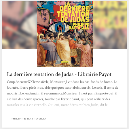
La dernière tentation de Judas - Librairie Payot
Coup de coeurXXIeme siècle, Monsieur J vit dans les bas-fonds de Rome. La
journée, il erre pieds nus, aide quelques sans-abris, survit. Le soir, il tente de
mourir...Le lendemain, il recommence.Monsieur J n'est pas n'importe qui, il
est l'un des douze apôtres, touché par l'esprit Saint, qui peut réaliser des
miracles et a la vie éternelle. Oui oui, notre héros est bien Judas, dit le
Traître.Cependant, lui, tout ce qu'il souhaite, c'est retrouver Jésus au Paradis,
l'Amour de sa vie. Alors quand il découvre l'Evangile selon Satan qui lui
PHILIPPE BATTAGLIA
indique la marche à suivre, il se lance à cœur perdu dans cette quête....