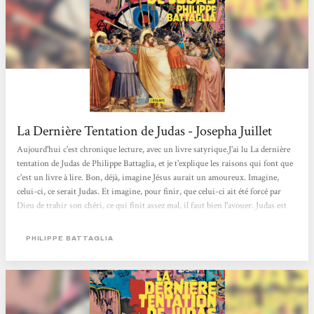
La Dernière Tentation de Judas - Josepha Juillet
Aujourd'hui c'est chronique lecture, avec un livre satyrique.J'ai lu La dernière
tentation de Judas de Philippe Battaglia, et je t'explique les raisons qui font que
c'est un livre à lire. Bon, déjà, imagine Jésus aurait un amoureux. Imagine,
celui-ci, ce serait Judas. Et imagine, pour finir, que celui-ci ait été forcé par
Dieu de trahir son chéri, ce qui finit assez mal, il faut bien l'avouer. Judas est
alors condamné à errer sur Terre sans jamais pouvoir retrouver son amour
perdu. En plus il est légèrement en froid avec les autres apôtres qui eux non
PHILIPPE BATTAGLIA
plus, ne peuvent pas mourir. Sauf qu'il y a l'apparition...