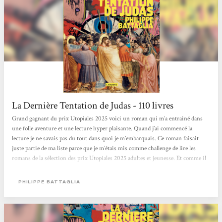
La Dernière Tentation de Judas - 110 livres
Grand gagnant du prix Utopiales 2025 voici un roman qui m’a entraîné dans
une folle aventure et une lecture hyper plaisante. Quand j’ai commencé la
lecture je ne savais pas du tout dans quoi je m’embarquais. Ce roman faisait
juste partie de ma liste parce que je m’étais mis comme challenge de lire les
romans de la sélection des prix Utopiales 2025 adultes et jeunesse. Et comme il
a gagné je ne pouvais pas ne pas le lire. Alors autant vous le dire de suite ce
roman est génial ! Une régalade. D’abord parce qu’il est drôle et malin. Oui
PHILIPPE BATTAGLIA
comme ça on dirait quelque chose de très sérieux,...