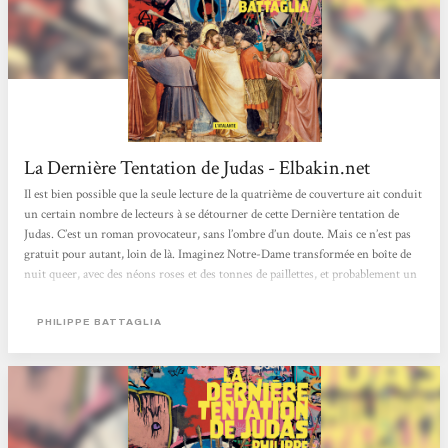
La Dernière Tentation de Judas - Elbakin.net
Il est bien possible que la seule lecture de la quatrième de couverture ait conduit
un certain nombre de lecteurs à se détourner de cette Dernière tentation de
Judas. C’est un roman provocateur, sans l’ombre d’un doute. Mais ce n’est pas
gratuit pour autant, loin de là. Imaginez Notre-Dame transformée en boîte de
nuit queer, avec des néons roses et des tonnes de paillettes, et probablement un
donjon SM installé dans un coin à l’intention des amateurs, vous aurez une
idée du (sacré) pas de côté que fait ce texte par rapport à la Bible. Vous
PHILIPPE BATTAGLIA
m’accorderez...