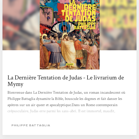
La Dernière Tentation de Judas - Le livrarium de
Mymy
Bienvenue dans La Dernière Tentation de Judas, un roman incandescent où
Philippe Battaglia dynamite la Bible, bouscule les dogmes et fait danser les
apôtres sur un air queer et apocalyptique.Dans un Rome contemporain
crépusculaire, Judas erre parmi les sans-abri. Il est immortel, maudit,
condamné à revivre mille fois le même chagrin : avoir aimé Jésus, l’avoir trahi,
et ne jamais pouvoir mourir. Chaque nuit, il tente de mettre fin à sa vie.
PHILIPPE BATTAGLIA
Chaque matin, il se réveille encore.Mais lorsqu’un évangile apocryphe attribué
à Satan resurgit, tout bascule. Il promet la rédemption : s’il...