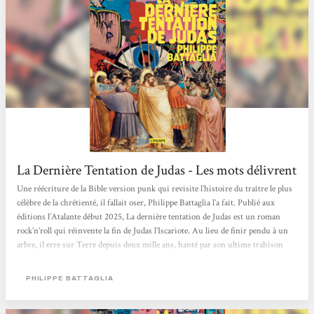
La Dernière Tentation de Judas - Les mots délivrent
Une réécriture de la Bible version punk qui revisite l’histoire du traître le plus
célèbre de la chrétienté, il fallait oser, Philippe Battaglia l’a fait. Publié aux
éditions l’Atalante début 2025, La dernière tentation de Judas est un roman
rock’n’roll qui réinvente la fin de Judas l’Iscariote. Au lieu de finir pendu à un
arbre, il erre sur Terre depuis deux mille ans, hanté par son ultime trahison
dans une vie qui n’en finit pas.Depuis deux millénaires donc, Judas traîne sa
malédiction comme un boulet bien ancré à la cheville....
PHILIPPE BATTAGLIA