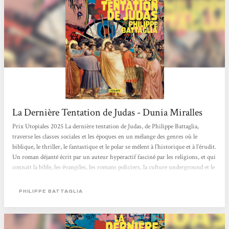
La Dernière Tentation de Judas - Dunia Miralles
Prix Utopiales 2025 La dernière tentation de Judas, de Philippe Battaglia,
traverse les classes sociales et les époques en un mélange des genres où le
biblique, le thriller, le fantastique et le polar se mêlent à l’historique et à l’érudit.
Un roman déjanté écrit par un auteur hyperactif fasciné par les religions, et qui
connaît la bible, les évangiles, les romans policiers, la culture underground et le
cinéma. Un livre pour les amateurs de pop, de punk et de lectures décalées.
Certain-e-s crieront probablement à l’offense. Cependant, finalement, cela
PHILIPPE BATTAGLIA
reste...