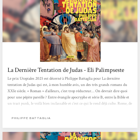
La Dernière Tentation de Judas - Eli Palimpseste
Le prix Utopiales 2025 est décerné à Philippe Battaglia pour La dernière
tentation de Judas qui est, à mon humble avis, un des très grands romans du
XXIe siècle. « Roman » d’ailleurs, c’est trop réducteur… On devrait dire quoi
pour une pépite pareille ? Entre évangile apocryphe et série B, entre la Bible et
un tract punk, le voilà bien inclassable et c’est ce qui le rend déjà culte. Rome, de
nos jours. Les Apôtres sont toujours en vie, normal, ils ont reçu le Saint Esprit
pour évangéliser le monde. 2000 ans qu’ils prêchent,...
PHILIPPE BATTAGLIA