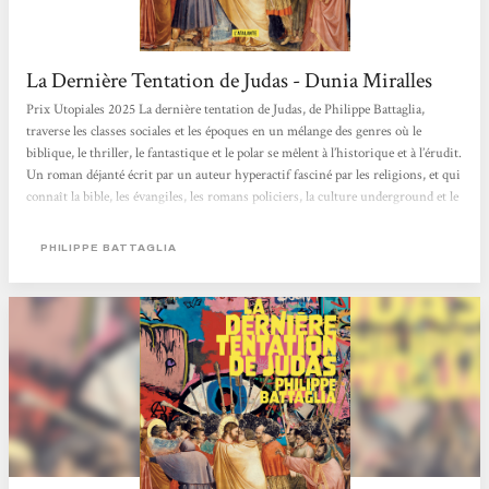
La Dernière Tentation de Judas - Dunia Miralles
Prix Utopiales 2025 La dernière tentation de Judas, de Philippe Battaglia,
traverse les classes sociales et les époques en un mélange des genres où le
biblique, le thriller, le fantastique et le polar se mêlent à l’historique et à l’érudit.
Un roman déjanté écrit par un auteur hyperactif fasciné par les religions, et qui
connaît la bible, les évangiles, les romans policiers, la culture underground et le
cinéma. Un livre pour les amateurs de pop, de punk et de lectures décalées.
Certain-e-s crieront probablement à l’offense. Cependant, finalement, cela
PHILIPPE BATTAGLIA
reste...