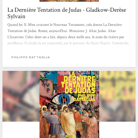
La Dernière Tentation de Judas - Gladkow-Derèse
Sylvain
Quand les X-Men croisent le Nouveau Testament, cela donne La Dernière
Tentation de Judas. Rome, aujourd’hui. Monsieur J. Alias Judas. Alias
L’Iscariote. Celui dont on a fait, depuis deux mille ans, le nom du traître par
excellence. Ce Judas la est immortel, par le pouvoir du Saint-Esprit. Comme les
autres apôtres. Condamné à traverser les siècles sans jamais pouvoir en finir, il
survit au milieu d’une communauté de sans-abri, pour lesquels il accomplit
PHILIPPE BATTAGLIA
quelques miracles. Ce qui le ronge n’est pas tant la damnation que
l’absence.L’absence de Jésus de Nazareth.L’homme qu’il a aimé, son...