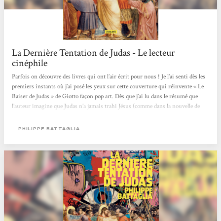
La Dernière Tentation de Judas - Le lecteur
cinéphile
Parfois on découvre des livres qui ont l’air écrit pour nous ! Je l’ai senti dès les
premiers instants où j’ai posé les yeux sur cette couverture qui réinvente « Le
Baiser de Judas » de Giotto façon pop art. Dès que j’ai lu dans le résumé que
l’auteur imagine que Judas n’a jamais trahi Jésus (comme dans la nouvelle de
Borges), qu’ils étaient amants et que Judas n’est jamais mort mais qu’il ère sur
terre depuis 2000 ans en espérant retrouver Jésus ! Quel pitch de dingue !! Ce
PHILIPPE BATTAGLIA
livre est à l’intersection...