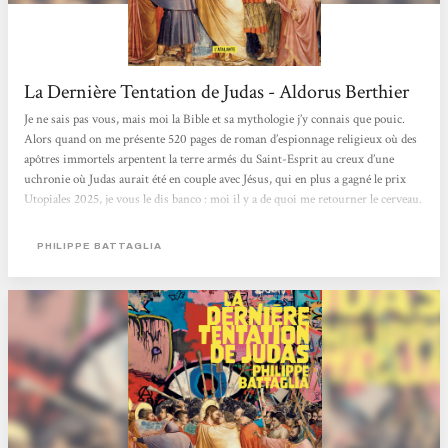
La Dernière Tentation de Judas - Aldorus Berthier
Je ne sais pas vous, mais moi la Bible et sa mythologie j’y connais que pouic.
Alors quand on me présente 520 pages de roman d’espionnage religieux où des
apôtres immortels arpentent la terre armés du Saint-Esprit au creux d’une
uchronie où Judas aurait été en couple avec Jésus, qui en plus a gagné le prix
Utopiales 2025, je vous le dis banco : moi il y a de quoi me retourner le cerveau.
Philippe Battaglia à Hollywood Quand on connaît ses petites bases bibliques,
Judas évoquerait tout de même difficilement autre chose qu’un traître patenté
PHILIPPE BATTAGLIA
qui te vendrait facilement...