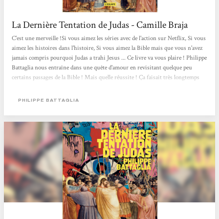
La Dernière Tentation de Judas - Camille Braja
C'est une merveille !Si vous aimez les séries avec de l'action sur Netflix, Si vous
aimez les histoires dans l'histoire, Si vous aimez la Bible mais que vous n'avez
jamais compris pourquoi Judas a trahi Jesus ... Ce livre va vous plaire ! Philippe
Battaglia nous entraîne dans une quête d'amour en revisitant quelque peu
certains passages de la Bible ! Mais quelle réussite ! Ça faisait très longtemps
que je n'avais pas lu un livre aussi rapidement et avec autant d'envie de
connaître la fin ... Tous les apôtres sont de la partie et une mention spéciale
PHILIPPE BATTAGLIA
pour le commando, à découvrir pour rire et à Marie Magdala pour...