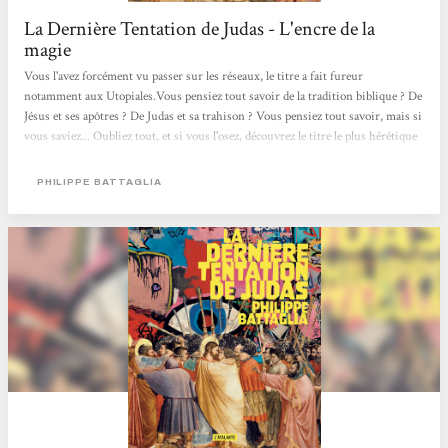
La Dernière Tentation de Judas - L'encre de la
magie
Vous l'avez forcément vu passer sur les réseaux, le titre a fait fureur
notamment aux Utopiales.Vous pensiez tout savoir de la tradition biblique ? De
Jésus et ses apôtres ? De Judas et sa trahison ? Vous pensiez tout savoir, mais si
vous saviez... Oubliez tout, et si vous l'osez, découvrez le titre le plus hérétique
et le plus irrévérencieux de ces dernières années !Une réécriture queer et
féministe de la Bible, certains l'ont rêvé, Battaglia l'a écrit ! C'est l'OLNI le plus
PHILIPPE BATTAGLIA
déjanté que j'ai pu lire.Étant extrêmement réfractaire...