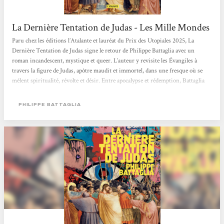
La Dernière Tentation de Judas - Les Mille Mondes
Paru chez les éditions l’Atalante et lauréat du Prix des Utopiales 2025, La
Dernière Tentation de Judas signe le retour de Philippe Battaglia avec un
roman incandescent, mystique et queer. L’auteur y revisite les Évangiles à
travers la figure de Judas, apôtre maudit et immortel, dans une fresque où se
mêlent spiritualité, révolte et désir. Entre apocalypse et rédemption, Battaglia
fait de son héros un symbole de résistance et d’amour libre. L’histoire Dans une
Rome crépusculaire et contemporaine, Judas erre parmi les sans-abri. Maudit
PHILIPPE BATTAGLIA
depuis sa trahison, il ne peut...