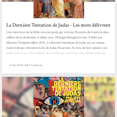
La Dernière Tentation de Judas - Les mots délivrent
Une réécriture de la Bible version punk qui revisite l’histoire du traître le plus
célèbre de la chrétienté, il fallait oser, Philippe Battaglia l’a fait. Publié aux
éditions l’Atalante début 2025, La dernière tentation de Judas est un roman
rock’n’roll qui réinvente la fin de Judas l’Iscariote. Au lieu de finir pendu à un
arbre, il erre sur Terre depuis deux mille ans, hanté par son ultime trahison
dans une vie qui n’en finit pas.Depuis deux millénaires donc, Judas traîne sa
malédiction comme un boulet bien ancré à la cheville....
PHILIPPE BATTAGLIA