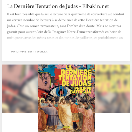
La Dernière Tentation de Judas - Elbakin.net
Il est bien possible que la seule lecture de la quatrième de couverture ait conduit
un certain nombre de lecteurs à se détourner de cette Dernière tentation de
Judas. C’est un roman provocateur, sans l’ombre d’un doute. Mais ce n’est pas
gratuit pour autant, loin de là. Imaginez Notre-Dame transformée en boîte de
nuit queer, avec des néons roses et des tonnes de paillettes, et probablement un
donjon SM installé dans un coin à l’intention des amateurs, vous aurez une
idée du (sacré) pas de côté que fait ce texte par rapport à la Bible. Vous
PHILIPPE BATTAGLIA
m’accorderez...