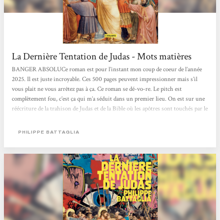
La Dernière Tentation de Judas - Mots matières
BANGER ABSOLUCe roman est pour l’instant mon coup de coeur de l’année
2025. Il est juste incroyable. Ces 500 pages peuvent impressionner mais s’il
vous plait ne vous arrêtez pas à ça. Ce roman se dé-vo-re. Le pitch est
complètement fou, c’est ça qui m’a séduit dans un premier lieu. On est sur une
réécriture de la trahison de Judas et de la Bible où les apôtres sont touchés par le
Saint-Esprit : ils sont désormais immortels afin de répandre la Bonne Nouvelle
à travers le monde. Sauf que cette immortalité se retrouve en fait être une
PHILIPPE BATTAGLIA
malédiction......