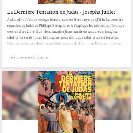
La Dernière Tentation de Judas - Josepha Juillet
Aujourd'hui c'est chronique lecture, avec un livre satyrique.J'ai lu La dernière
tentation de Judas de Philippe Battaglia, et je t'explique les raisons qui font que
c'est un livre à lire. Bon, déjà, imagine Jésus aurait un amoureux. Imagine,
celui-ci, ce serait Judas. Et imagine, pour finir, que celui-ci ait été forcé par
Dieu de trahir son chéri, ce qui finit assez mal, il faut bien l'avouer. Judas est
alors condamné à errer sur Terre sans jamais pouvoir retrouver son amour
perdu. En plus il est légèrement en froid avec les autres apôtres qui eux non
PHILIPPE BATTAGLIA
plus, ne peuvent pas mourir. Sauf qu'il y a l'apparition...