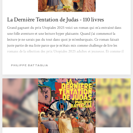
La Dernière Tentation de Judas - 110 livres
Grand gagnant du prix Utopiales 2025 voici un roman qui m’a entraîné dans
une folle aventure et une lecture hyper plaisante. Quand j’ai commencé la
lecture je ne savais pas du tout dans quoi je m’embarquais. Ce roman faisait
juste partie de ma liste parce que je m’étais mis comme challenge de lire les
romans de la sélection des prix Utopiales 2025 adultes et jeunesse. Et comme il
a gagné je ne pouvais pas ne pas le lire. Alors autant vous le dire de suite ce
roman est génial ! Une régalade. D’abord parce qu’il est drôle et malin. Oui
PHILIPPE BATTAGLIA
comme ça on dirait quelque chose de très sérieux,...