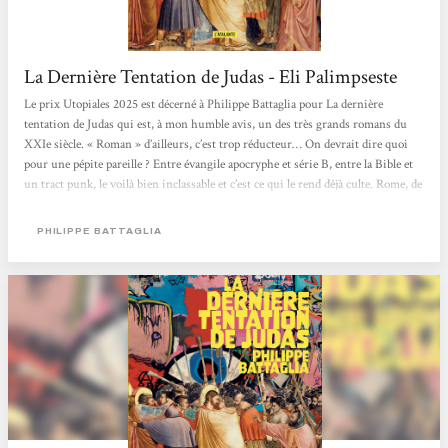
La Dernière Tentation de Judas - Eli Palimpseste
Le prix Utopiales 2025 est décerné à Philippe Battaglia pour La dernière
tentation de Judas qui est, à mon humble avis, un des très grands romans du
XXIe siècle. « Roman » d’ailleurs, c’est trop réducteur… On devrait dire quoi
pour une pépite pareille ? Entre évangile apocryphe et série B, entre la Bible et
un tract punk, le voilà bien inclassable et c’est ce qui le rend déjà culte. Rome, de
nos jours. Les Apôtres sont toujours en vie, normal, ils ont reçu le Saint Esprit
pour évangéliser le monde. 2000 ans qu’ils prêchent,...
PHILIPPE BATTAGLIA