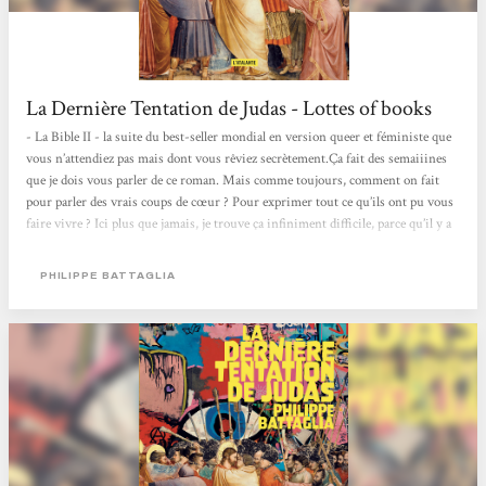
La Dernière Tentation de Judas - Lottes of books
- La Bible II - la suite du best-seller mondial en version queer et féministe que
vous n’attendiez pas mais dont vous rêviez secrètement.Ça fait des semaiiines
que je dois vous parler de ce roman. Mais comme toujours, comment on fait
pour parler des vrais coups de cœur ? Pour exprimer tout ce qu’ils ont pu vous
faire vivre ? Ici plus que jamais, je trouve ça infiniment difficile, parce qu’il y a
tant à dire sur ce pavé gonflé à bloc de punchlines, de personnages fous, de
références tous azimuts et de réécriture ultra païenne. L’intrigue de base est
PHILIPPE BATTAGLIA
démente. Judas...