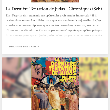
La Dernière Tentation de Judas - Chroniques (Seb)
Et si l’esprit saint, transmis aux apôtres, les avait rendus immortels ? Si il
avaient donc traversé les siècles, dans quel état seraient-ils aujourd’hui ? C’est
une des nombreuses réponses que vous trouverez dans ce roman, avec autant
d’humour que d’érudition. On ne va pas suivre n’importe quel apôtre, puisque
le personnage principal est Judas. Judas qu’une prophétie va entrainer vers des
révélations majeures, aux conséquences majeures. Le synopsis et l’univers
contemporain avec fantastique religieux, évoque De bons présages de Pratchett
PHILIPPE BATTAGLIA
et Gaiman. Comparaison...