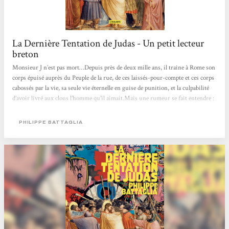
La Dernière Tentation de Judas - Un petit lecteur
breton
Monsieur J n’est pas mort…Depuis près de deux mille ans, il traîne à Rome son
corps épuisé auprès du Peuple de la rue, de ces laissés-pour-compte et ces corps
cabossés par la vie, sa seule vie éternelle en guise de punition, et la culpabilité
d’avoir livré aux clous l’homme qu’il aimait.Mais une rumeur se fait entendre :
celle d’une tablette d’argile, d’un nouvel évangile.La nouvelle version d’une
histoire faite d’injustice, d’amour sacrifié...et de rédemption.Pour celle-ci, il lui
PHILIPPE BATTAGLIA
faudra réunir les trente et affronter tout...