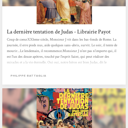
La dernière tentation de Judas - Librairie Payot
Coup de coeurXXIeme siècle, Monsieur J vit dans les bas-fonds de Rome. La
journée, il erre pieds nus, aide quelques sans-abris, survit. Le soir, il tente de
mourir...Le lendemain, il recommence.Monsieur J n'est pas n'importe qui, il
est l'un des douze apôtres, touché par l'esprit Saint, qui peut réaliser des
miracles et a la vie éternelle. Oui oui, notre héros est bien Judas, dit le
Traître.Cependant, lui, tout ce qu'il souhaite, c'est retrouver Jésus au Paradis,
l'Amour de sa vie. Alors quand il découvre l'Evangile selon Satan qui lui
PHILIPPE BATTAGLIA
indique la marche à suivre, il se lance à cœur perdu dans cette quête....