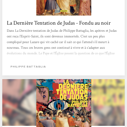
La Dernière Tentation de Judas - Fondu au noir
Dans La Dernière tentation de Judas de Philippe Battaglia, les apôtres et Judas
ont reçu l’Esprit-Saint, ils sont devenus immortels. C’est un peu plus
compliqué pour Lazare qui vit caché car il sait ce qui l’attend s’il meurt à
nouveau. Tous ces braves gens ont continué à vivre et à s’adapter aux
évolutions du monde. Le Pape et l’Église posent la question de ce que l’Église
catholique a fait du message du Christ. Le roman se concentre sur Judas et son
histoire d’amour de très longue durée avec Jésus. Il n’est pas facile de vivre 2
PHILIPPE BATTAGLIA
000 ans...