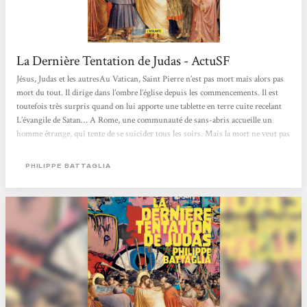
La Dernière Tentation de Judas - ActuSF
Jésus, Judas et les autresAu Vatican, Saint Pierre n’est pas mort mais alors pas
mort du tout. Il dirige dans l’ombre l’église depuis les commencements. Il est
toutefois très surpris quand on lui apporte une tablette en terre cuite recelant
L’évangile de Satan… A Rome, une communauté de sans-abris accueille un
homme étrange, qui tente de se suicider tous les soirs. Mais la mort ne veut pas
de lui. On l’appelle monsieur J et il a des pouvoirs : il guérit des blessures er
ramène même une jeune fille d’entre les morts. Son vrai nom est… Judas.
PHILIPPE BATTAGLIA
Depuis 2000 ans, il est malheureux d’avoir...