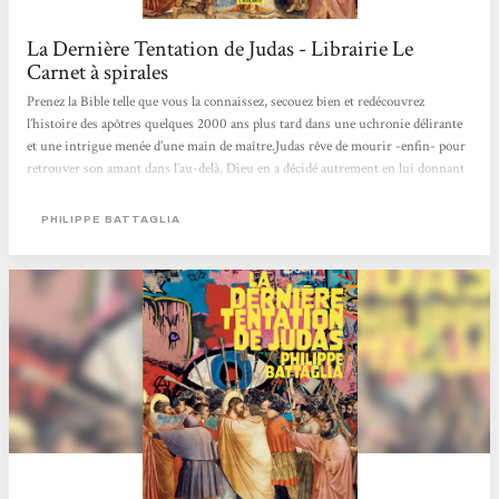
La Dernière Tentation de Judas - Librairie Le
Carnet à spirales
Prenez la Bible telle que vous la connaissez, secouez bien et redécouvrez
l’histoire des apôtres quelques 2000 ans plus tard dans une uchronie délirante
et une intrigue menée d’une main de maître.Judas rêve de mourir -enfin- pour
retrouver son amant dans l’au-delà, Dieu en a décidé autrement en lui donnant
l’immortalité à moins que Satan lui-même ne l’aide à réparer sa terrible erreur…
Une aventure qui mêle passé et présent, nouvelles technologies et récits
PHILIPPE BATTAGLIA
religieux dans une réécriture haletante, drôle et dépoussiérée...