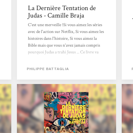
La Dernière Tentation de
Judas - Camille Braja
C'est une merveille !Si vous aimez les séries
avec de l'action sur Netflix, Si vous aimez les
histoires dans l'histoire, Si vous aimez la
Bible mais que vous n'avez jamais compris
pourquoi Judas a trahi Jesus ... Ce livre va
vous plaire ! Philippe Battaglia nous entraîne
dans une quête d'amour en revisitant
PHILIPPE BATTAGLIA
quelque peu certains passages de la Bible !
Mais quelle réussite ! Ça faisait très
longtemps que je n'avais pas lu un livre aussi
rapidement et avec autant d'envie de
connaître la fin ... Tous les apôtres sont de la
partie et une mention spéciale pour le
commando, à découvrir pour rire et à Marie
Magdala pour...