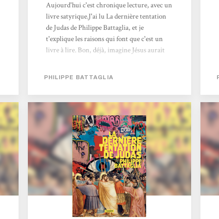
Aujourd'hui c'est chronique lecture, avec un
livre satyrique.J'ai lu La dernière tentation
de Judas de Philippe Battaglia, et je
t'explique les raisons qui font que c'est un
livre à lire. Bon, déjà, imagine Jésus aurait
un amoureux. Imagine, celui-ci, ce serait
Judas. Et imagine, pour finir, que celui-ci ait
PHILIPPE BATTAGLIA
été forcé par Dieu de trahir son chéri, ce qui
finit assez mal, il faut bien l'avouer. Judas est
alors condamné à errer sur Terre sans jamais
pouvoir retrouver son amour perdu. En plus
il est légèrement en froid avec les autres
apôtres qui eux non plus, ne peuvent pas
mourir. Sauf qu'il y a l'apparition...