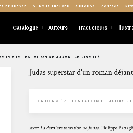
ES DE PRESSE
OÙ NOUS TROUVER
À PROPOS
CONTACT
NEW
Catalogue
Auteurs
Traducteurs
Illust
DERNIÈRE TENTATION DE JUDAS - LE LIBERTÉ
Judas superstar d'un roman déjant
LA DERNIÈRE TENTATION DE JUDAS - 
Avec
La dernière tentation de Judas
, Philippe Battagl