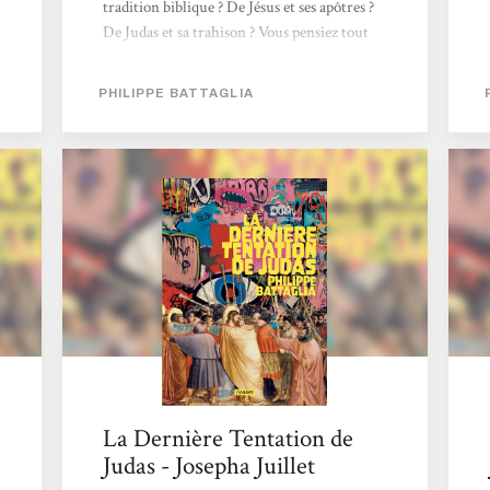
tradition biblique ? De Jésus et ses apôtres ?
De Judas et sa trahison ? Vous pensiez tout
savoir, mais si vous saviez... Oubliez tout, et
si vous l'osez, découvrez le titre le plus
PHILIPPE BATTAGLIA
hérétique et le plus irrévérencieux de ces
dernières années !Une réécriture queer et
féministe de la Bible, certains l'ont rêvé,
Battaglia l'a écrit ! C'est l'OLNI le plus
déjanté que j'ai pu lire.Étant extrêmement
réfractaire...
La Dernière Tentation de
Judas - Josepha Juillet