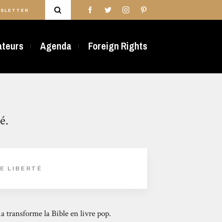
SLETTER
rateurs
Agenda
Foreign Rights
é.
LE LIBERTÉ
ia transforme la Bible en livre pop.