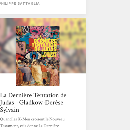
là. Imaginez Notre-Dame transformée en
PHILIPPE BATTAGLIA
boîte de nuit queer, avec des néons roses et
des tonnes de paillettes, et probablement un
donjon SM installé dans un coin à l’intention
des amateurs, vous aurez une idée du (sacré)
pas de côté que fait ce texte par rapport à la
Bible. Vous m’accorderez...
La Dernière Tentation de
Judas - Gladkow-Derèse
Sylvain
Quand les X-Men croisent le Nouveau
Testament, cela donne La Dernière