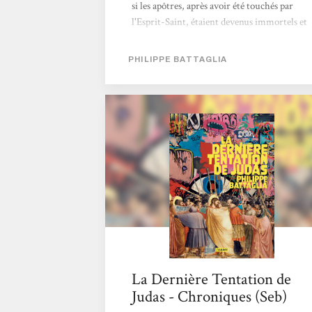
si les apôtres, après avoir été touchés par
l'Esprit-Saint, étaient devenus immortels et
vivaient parmis nous ? Un pur kiff de
lecture, un régal ! Antoine
PHILIPPE BATTAGLIA
La Dernière Tentation de
Judas - Chroniques (Seb)