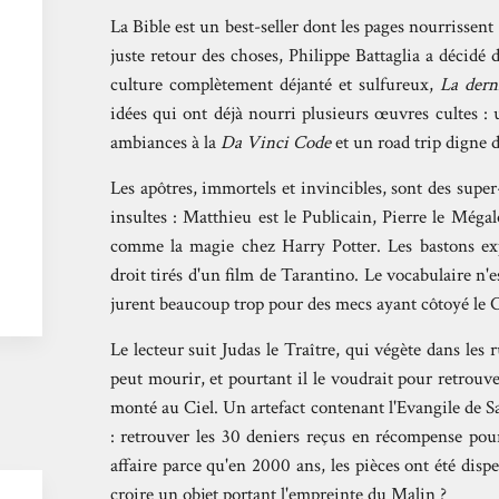
La Bible est un best-seller dont les pages nourrissent
juste retour des choses, Philippe Battaglia a décid
culture complètement déjanté et sulfureux,
La dern
idées qui ont déjà nourri plusieurs œuvres cultes : 
ambiances à la
Da Vinci Code
et un road trip digne d
Les apôtres, immortels et invincibles, sont des sup
insultes : Matthieu est le Publicain, Pierre le Méga
comme la magie chez Harry Potter. Les bastons exp
droit tirés d'un film de Tarantino. Le vocabulaire n'e
jurent beaucoup trop pour des mecs ayant côtoyé le C
Le lecteur suit Judas le Traître, qui végète dans les 
peut mourir, et pourtant il le voudrait pour retrouv
monté au Ciel. Un artefact contenant l'Evangile de 
: retrouver les 30 deniers reçus en récompense pou
affaire parce qu'en 2000 ans, les pièces ont été disp
croire un objet portant l'empreinte du Malin ?