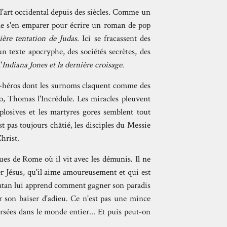
 l'art occidental depuis des siècles. Comme un
é de s'en emparer pour écrire un roman de pop
ière tentation de Judas
. Ici se fracassent des
un texte apocryphe, des sociétés secrètes, des
'
Indiana Jones et la dernière croisage
.
er-héros dont les surnoms claquent comme des
lo, Thomas l'Incrédule. Les miracles pleuvent
losives et les martyres gores semblent tout
st pas toujours châtié, les disciples du Messie
hrist.
rues de Rome où il vit avec les démunis. Il ne
er Jésus, qu'il aime amoureusement et qui est
Satan lui apprend comment gagner son paradis
r son baiser d'adieu. Ce n'est pas une mince
ersées dans le monde entier... Et puis peut-on