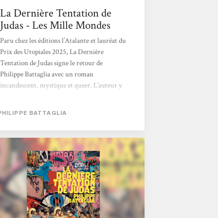
La Dernière Tentation de
Judas - Les Mille Mondes
Paru chez les éditions l’Atalante et lauréat du
Prix des Utopiales 2025, La Dernière
Tentation de Judas signe le retour de
Philippe Battaglia avec un roman
incandescent, mystique et queer. L’auteur y
revisite les Évangiles à travers la figure de
Judas, apôtre maudit et immortel, dans une
PHILIPPE BATTAGLIA
fresque où se mêlent spiritualité, révolte et
désir. Entre apocalypse et rédemption,
Battaglia fait de son héros un symbole de
résistance et d’amour libre. L’histoire Dans
une Rome crépusculaire et contemporaine,
Judas erre parmi les sans-abri. Maudit depuis
sa trahison, il ne peut...