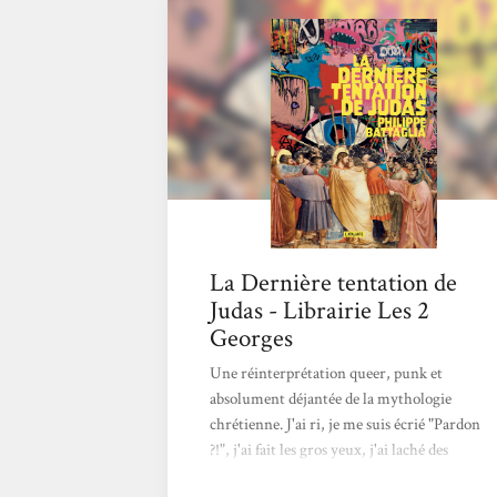
La Dernière tentation de
Judas - Librairie Les 2
Georges
Une réinterprétation queer, punk et
absolument déjantée de la mythologie
chrétienne. J'ai ri, je me suis écrié "Pardon
?!", j'ai fait les gros yeux, j'ai laché des
"awww" attendris... Ce roman est un