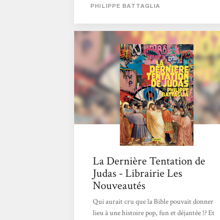
véritable voyage du début à la fin. Une vraie
PHILIPPE BATTAGLIA
merveille. Sacha
La Dernière Tentation de
Judas - Librairie Les
Nouveautés
Qui aurait cru que la Bible pouvait donner
lieu à une histoire pop, fun et déjantée !? Et