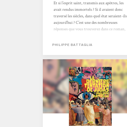
Et si l’esprit saint, transmis aux apôtres, les
avait rendus immortels ? Si il avaient donc
traversé les siècles, dans quel état seraient-ils
aujourd’hui ? C’est une des nombreuses
réponses que vous trouverez dans ce roman,
avec autant d’humour que d’érudition. On ne
va pas suivre n’importe quel apôtre, puisque
PHILIPPE BATTAGLIA
le personnage principal est Judas. Judas
qu’une prophétie va entrainer vers des
révélations majeures, aux conséquences
majeures. Le synopsis et l’univers
contemporain avec fantastique religieux,
évoque De bons présages de Pratchett et
Gaiman. Comparaison...