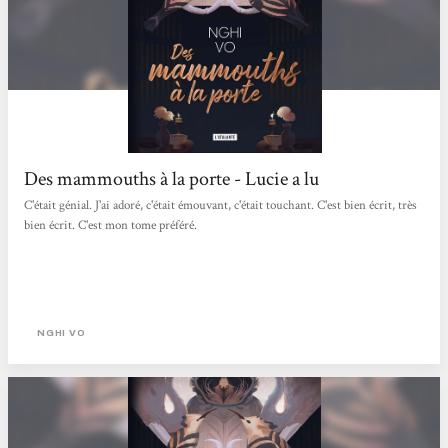
Des mammouths à la porte - Lucie a lu
C'était génial. J'ai adoré, c'était émouvant, c'était touchant. C'est bien écrit, très
bien écrit. C'est mon tome préféré.
NGHI VO