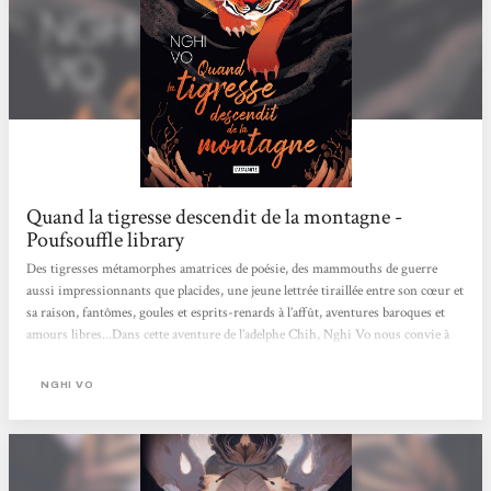
Quand la tigresse descendit de la montagne -
Poufsouffle library
Des tigresses métamorphes amatrices de poésie, des mammouths de guerre
aussi impressionnants que placides, une jeune lettrée tiraillée entre son cœur et
sa raison, fantômes, goules et esprits-renards à l’affût, aventures baroques et
amours libres...Dans cette aventure de l’adelphe Chih, Nghi Vo nous convie à
un étonnant voyage, inspirée tant par les contes et la poésie de l’Asie du Sud-
Est que par les combats sociaux qui l’animent. Aucun carcan ici, aucune
NGHI VO
frontière, seul importe le récit, porté par une plume légère et des images d’une
originalité...