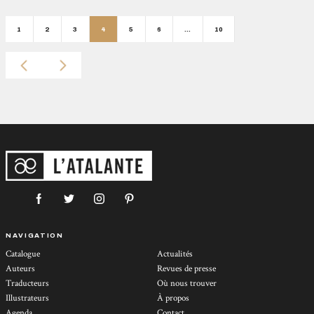
1
2
3
4
5
6
…
10
NAVIGATION
Catalogue
Actualités
Auteurs
Revues de presse
Traducteurs
Où nous trouver
Illustrateurs
À propos
Agenda
Contact