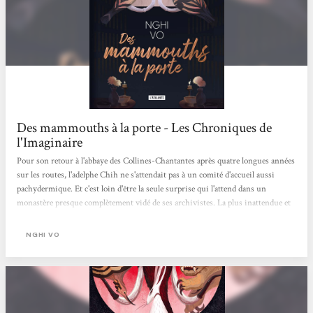
Des mammouths à la porte - Les Chroniques de
l'Imaginaire
Pour son retour à l'abbaye des Collines-Chantantes après quatre longues années
sur les routes, l'adelphe Chih ne s'attendait pas à un comité d'accueil aussi
pachydermique. Et c'est loin d'être la seule surprise qui l'attend dans un
monastère presque complètement vidé de ses archivistes. La plus inattendue et
la plus mordante, c'est sans doute la mort de l'adelphe Thien, le mentor de Chih.
Une mort qui n'est pas étrangère à la présence de deux femmes à dos de
NGHI VO
mammouth à l'entrée de l'abbaye… Un nouveau tome des Archives des
Collines-Chantantes, c'est toujours l'assurance...