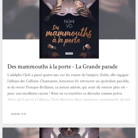
Des mammouths à la porte - La Grande parade
L’adelphe Chih a passé quatre ans sur les routes de l’empire. Enfin, elle regagne
l’abbaye des Collines-Chantantes, heureuse d’y retrouver un quotidien paisible,
et de revoir Presque-Brillante, sa neixin adorée, qui avait dû rentrer plus tôt –
pour une excellente raison ! Rien ne va toutefois se dérouler comme prévu.
Alors qu’il arrive à l’abbaye, Chih découvre deux immenses mammouths devant
les portes, qui menacent d’enfoncer les portes si les adelphes ne cèdent pas aux
exigences de leurs maîtresses. Dans la bâtisse, l’heure est au deuil : leur guide
NGHI VO
vient...