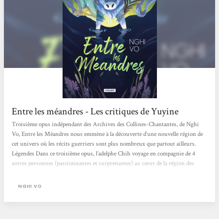
Entre les méandres - Les critiques de Yuyine
Troisième opus indépendant des Archives des Collines-Chantantes, de Nghi
Vo, Entre les Méandres nous emmène à la découverte d’une nouvelle région de
cet univers où les récits guerriers sont plus nombreux que partout ailleurs.
Légendes Dans ce troisième opus, l’adelphe Chih voyage en compagnie de 4
autres personnes (passionnantes et surprenantes) au cœur de la région des
Méandres où de nombreux récits épiques et guerriers sont le ciment de la
culture locale. Entre les méfaits de réseaux criminels cruels et sans pitié et les
NGHI VO
personnages légendaires...