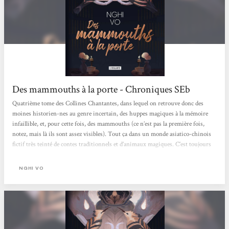
Des mammouths à la porte - Chroniques SEb
Quatrième tome des Collines Chantantes, dans lequel on retrouve donc des
moines historien-nes au genre incertain, des huppes magiques à la mémoire
infaillible, et, pour cette fois, des mammouths (ce n’est pas la première fois,
notez, mais là ils sont assez visibles). Tout ça dans un monde asiatico-chinois
fictif très teinté de contes traditionnels et d’animaux magiques. C’est toujours
écrit dans un style plein de douceur et de délicatesse, comme un conte
remémoré autour d’un thé après le repas. Pour la première, on découvre le
NGHI VO
monastère des Collines-Chantantes,...