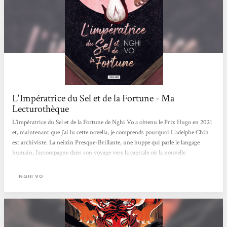
L'Impératrice du Sel et de la Fortune - Ma
Lecturothèque
L’impératrice du Sel et de la Fortune de Nghi Vo a obtenu le Prix Hugo en 2021
et, maintenant que j’ai lu cette novella, je comprends pourquoi.L’adelphe Chih
est archiviste. La neixin Presque-Brillante, une huppe qui parle le langage
humain, l’accompagne dans son voyage vers la capitale où la nouvelle
impératrice sera prochainement intronisée. Sur leur route se trouve l’ancien
palais Fortune-Prospère où In-yo, la précédente impératrice, a vécu. Chih et
NGHI VO
Presque-Brillante ayant pour devoir de tout archiver, iels font un détour par ce
lieu et y rencontrent Lapin, qui fut une domestique fidèle...