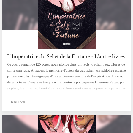
L'Impératrice du Sel et de la Fortune - L'antre livres
Ce court roman de 120 pages nous plonge dans un récit touchant aux allures de
conte onirique. À travers la mémoire d'objets du quotidien, un adelphe recueille
patiemment les témoignages d'une ancienne suivante de l'impératrice du sel et
de la fortune. Dans une époque et un contexte politique où la femme n'avait pas
sa place, le soutien et l'amitié entre ces dames sont cruciaux pour leur permettre
de déjouer les pièges qui leur sont tendus. Plongé dans une ambiance asiatique
aux touches discrètes de magie et de fantasy, chaque chapitre est un petit délice
NGHI VO
tant dans sa subtilité et sa douceur que dans...