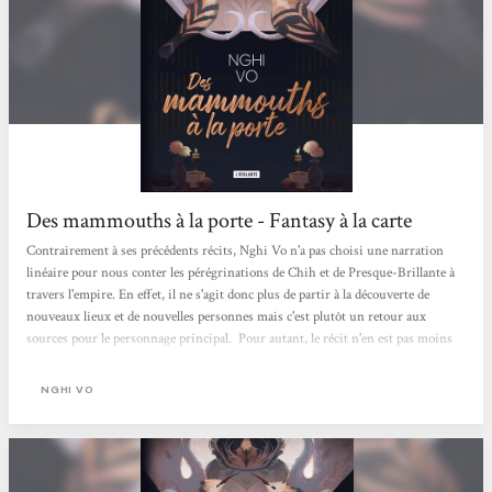
Des mammouths à la porte - Fantasy à la carte
Contrairement à ses précédents récits, Nghi Vo n'a pas choisi une narration
linéaire pour nous conter les pérégrinations de Chih et de Presque-Brillante à
travers l'empire. En effet, il ne s'agit donc plus de partir à la découverte de
nouveaux lieux et de nouvelles personnes mais c'est plutôt un retour aux
sources pour le personnage principal. Pour autant, le récit n'en est pas moins
semé d'embûches et nourri d'intrigues. Le ton est d'ailleurs donné dès le départ
puisque Chih doit commencer par traverser un rempart de corps humains et de
NGHI VO
mammouths pour atteindre les...