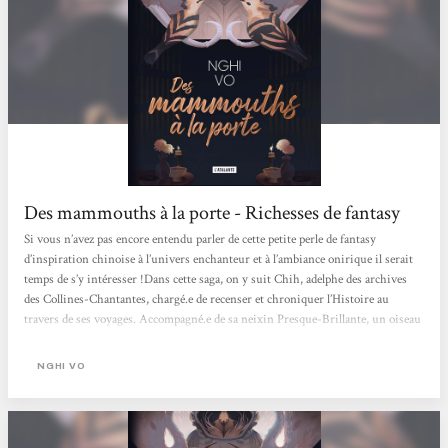
Des mammouths à la porte - Richesses de fantasy
Si vous n’avez pas encore entendu parler de cette petite perle de fantasy
d’inspiration chinoise à l’univers enchanteur et à l’ambiance onirique il serait
temps de s’y intéresser !Dans cette saga, on y suit Chih, adelphe des archives
des Collines-Chantantes, chargé.e de recenser et chroniquer l’Histoire au
travers de ses voyages. Accompagné.e de sa neixin Presque-Brillante, un oiseau
parleur à la mémoire infaillible, iels sont amenés à croiser toute sorte de
personnages dont iels écoutent les récits. Ici point de récit épique et de rythme
NGHI VO
palpitant, les tomes s’apparentent...