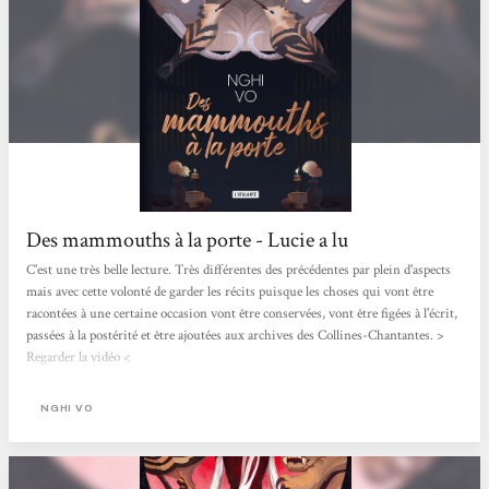
Des mammouths à la porte - Lucie a lu
C'est une très belle lecture. Très différentes des précédentes par plein d'aspects
mais avec cette volonté de garder les récits puisque les choses qui vont être
racontées à une certaine occasion vont être conservées, vont être figées à l'écrit,
passées à la postérité et être ajoutées aux archives des Collines-Chantantes. >
Regarder la vidéo <
NGHI VO