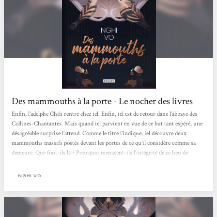
Des mammouths à la porte - Le nocher des livres
Enfin, l’adelphe Chih rentre chez iel. Enfin, iel est de retour dans l’abbaye des
Collines-Chantantes. Mais quand iel parvient en vue de ce but tant espéré, une
désagréable surprise l’attend. Comme le titre l’indique, iel découvre deux
mammouths massifs postés devant les portes de ce qu’il considère comme sa
demeure. Que font-ils là ? Pourquoi menacent-ils l’intégrité de ce lieu de
savoir ? Quatrième volume de la série des Archives des Collines-Chantantes,
après L’impératrice du Sel et de la Fortune, Quand la tigresse descendit de la
NGHI VO
montagne et...