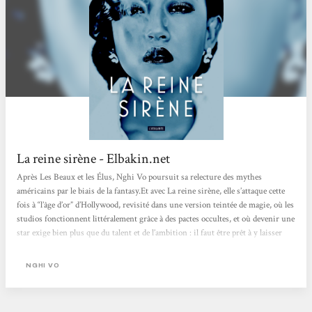
La reine sirène - Elbakin.net
Après Les Beaux et les Élus, Nghi Vo poursuit sa relecture des mythes
américains par le biais de la fantasy.Et avec La reine sirène, elle s’attaque cette
fois à “l’âge d’or” d’Hollywood, revisité dans une version teintée de magie, où les
studios fonctionnent littéralement grâce à des pactes occultes, et où devenir une
star exige bien plus que du talent et de l’ambition : il faut être prêt à y laisser
une part de son âme. Au cœur de ce récit, on suit Luli Wei, une jeune femme
d’origine sino-américaine qui refuse de...
NGHI VO