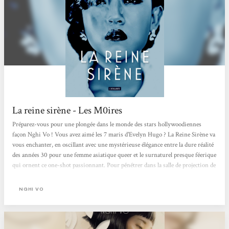
La reine sirène - Les M0ires
Préparez-vous pour une plongée dans le monde des stars hollywoodiennes
façon Nghi Vo ! Vous avez aimé les 7 maris d'Evelyn Hugo ? La Reine Sirène va
vous enchanter, en oscillant avec une mystérieuse élégance entre la dure réalité
des années 30 pour une femme asiatique queer et le surnaturel presque féerique
qui ornent ce one-shot passionnant. Pour pénétrer dans la salle de projection de
son cinéma de quartier avec sa petite sœur, Luli Wei va sacrifier 2cm de ses
cheveux à la réceptionniste. Le visionnage de Roméo et Juliette va changer sa
NGHI VO
vie : elle décide...