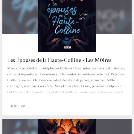
Les Épouses de la Haute-Colline - Les M0ires
Mise en contexteChih, adelphe des Collines Chantantes, archiviste d’histoires,
contes et légendes est à nouveau sur les routes, en solitaire cette fois. Presque-
Brillante, oiseau à la mémoire infaillible doué de parole, et surtout fidèle
compagne, n’est pas à ses côtés. Mais Chih a fort à faire, puisque l’adelphe se
fait l’escorte de Pham Nhung et de sa famille, en route pour la demeure de son
futur époux, le puissant seigneur Guo de la Haute-Colline.Si Chih en profite
être le témoin neutre de cette future union, il est impossible de ne pas s’attacher
NGHI VO
à Pham Nhung : charmante,...