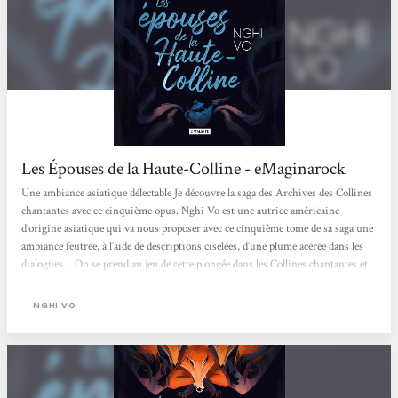
Les Épouses de la Haute-Colline - eMaginarock
Une ambiance asiatique délectable Je découvre la saga des Archives des Collines
chantantes avec ce cinquième opus. Nghi Vo est une autrice américaine
d’origine asiatique qui va nous proposer avec ce cinquième tome de sa saga une
ambiance feutrée, à l’aide de descriptions ciselées, d’une plume acérée dans les
dialogues… On se prend au jeu de cette plongée dans les Collines chantantes et
du destin de Pham Nhung. Le destin d’une jeune femme Et justement l’histoire
va beaucoup tourner autour de Pham Nhung, qui part à la rencontre de son
NGHI VO
futur époux. Mais dans les ténèbres...