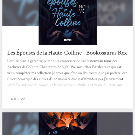
Les Épouses de la Haute-Colline - Bookosaurus Rex
Lecture plaisir garantie, je me suis empressée de lire le nouveau tome des
Archives de Collines Chantantes de Nghi Vo, sorti chez l'Atalante et qui est
venu compléter ma collection.Je crois que c'est un des tomes que j'ai préféré, car
il s'est démarqué des autres d'une manière que je n'attendais pas.J'ai vraiment
adoré l'ouverture du roman, et le côté un peu nébuleux et vague du récit, qui
donne l'impression d'avoir loupé un épisode, mais nous plonge dans un certain
état mental, qui a très bien fonctionné sur moi.J'ai vraiment aimé le côté petite
NGHI VO
enquête,...