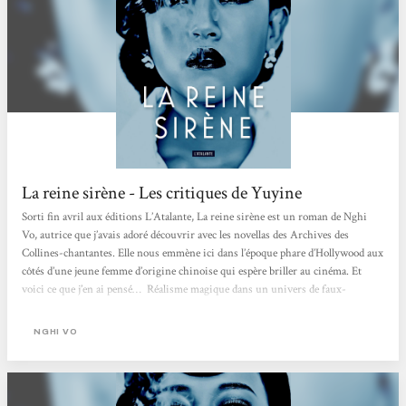
La reine sirène - Les critiques de Yuyine
Sorti fin avril aux éditions L’Atalante, La reine sirène est un roman de Nghi
Vo, autrice que j’avais adoré découvrir avec les novellas des Archives des
Collines-chantantes. Elle nous emmène ici dans l’époque phare d’Hollywood aux
côtés d’une jeune femme d’origine chinoise qui espère briller au cinéma. Et
voici ce que j’en ai pensé… Réalisme magique dans un univers de faux-
semblants Dans La reine sirène, l’autrice ancre son histoire dans les alentours
des années 30, quand le cinéma hollywoodien devient parlant. Elle nous
NGHI VO
propose...