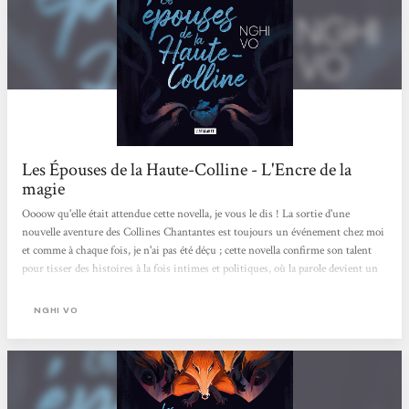
Les Épouses de la Haute-Colline - L'Encre de la
magie
Oooow qu'elle était attendue cette novella, je vous le dis ! La sortie d'une
nouvelle aventure des Collines Chantantes est toujours un événement chez moi
et comme à chaque fois, je n'ai pas été déçu ; cette novella confirme son talent
pour tisser des histoires à la fois intimes et politiques, où la parole devient un
acte de résistance.Nghi Vo poursuit son travail délicat autour des récits
enchâssés, de la mémoire et des voix qu’on étouffe trop facilement. Nghi Vo
NGHI VO
explore avec finesse la manière dont les femmes, enfermées dans des rôles
imposés,...