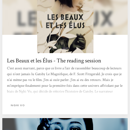
Les Beaux et les Élus - The reading session
C’est assez marrant, parce que ce livre a l’air de rassembler beaucoup de lecteurs
qui n’ont jamais lu Gatsby Le Magnifique, de F. Scott Fitzgerald. Je crois que je
n’ai même pas vu le film. J’en ai ouïe parler. J’en ai eu des retours. Mais je
m’imprègne finalement pour la première fois dans cette univers affriolant par le
biais de Nghi Vo, qui décide de réécrire l’histoire de Gatsby. Le narrateur
change, les points de vue divergent, en la personne de Jordan Baker, une jeune
femme « adoptée » au Tonkin-Vietman, dans un passé flou tel que son âge
NGHI VO
parait indécis....