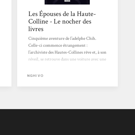
Les Épouses de la Haute-
Colline - Le nocher des
livres
Cinquième aventure de l’adelphe Chih.
Celle-ci commence étrangement :
l’archiviste des Hautes-Collines rêve et, à son
réveil, se retrouve dans une voiture avec une
jeune fille en route vers son mariage, sans
trop se rappeler ce qu’iel fait là. La jeune
NGHI VO
Nhung s’est entichée du voyageur et se l’est
offert, pour reprendre les mots de sa mère.
Les voilà donc se rapprochant d’une cité
légendaire et d’un sort pas nécessairement
enviable. On sait bien que les mariages
étaient souvent arrangés, sans tenir compte
des sentiments de l’épousée....