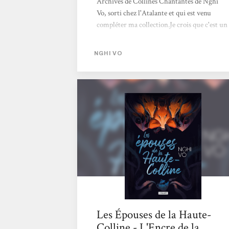
Archives de Collines Chantantes de Nghi
Vo, sorti chez l'Atalante et qui est venu
compléter ma collection.Je crois que c'est un
des tomes que j'ai préféré, car il s'est
démarqué des autres d'une manière que je
NGHI VO
n'attendais pas.J'ai vraiment adoré
l'ouverture du roman, et le côté un peu
nébuleux et vague du récit, qui donne
l'impression d'avoir loupé un épisode, mais
nous plonge dans un certain état mental, qui
a très bien fonctionné sur moi.J'ai vraiment
aimé le côté petite enquête,...
Les Épouses de la Haute-
Colline - L'Encre de la