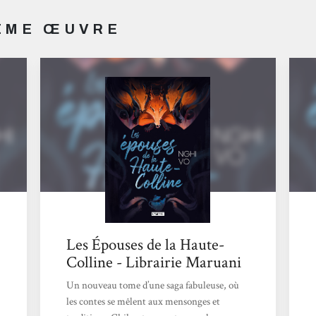
MÊME ŒUVRE
Les Épouses de la Haute-
Colline - Librairie Maruani
Un nouveau tome d’une saga fabuleuse, où
les contes se mêlent aux mensonges et