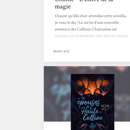
magie
Oooow qu'elle était attendue cette novella,
je vous le dis ! La sortie d'une nouvelle
aventure des Collines Chantantes est
toujours un événement chez moi et comme
à chaque fois, je n'ai pas été déçu ; cette
novella confirme son talent pour tisser des
NGHI VO
histoires à la fois intimes et politiques, où la
parole devient un acte de résistance.Nghi Vo
poursuit son travail délicat autour des récits
enchâssés, de la mémoire et des voix qu’on
étouffe trop facilement. Nghi Vo explore
avec finesse la manière dont les femmes,
enfermées dans des rôles imposés,...