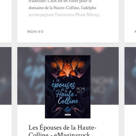
traditions. Chih est en route pour le
domaine de la Haute-Colline, l’adelphe
accompagnant l’innocente Pham Nhung,
jeune fiancée du seigneur Guo. Entre les
banquets et autres festivités, les jours fastes
NGHI VO
font place à de sombres secrets qui entachent
cette prochaine union. On retrouve
l’univers féérique de Nghi Vo avec grand
plaisir dans ce cinquième tome des Archives
tout en découvrant une fable plus cruelle
que ces précédentes. Faux semblants,
personnages énigmatiques, étrangetés, des...
Les Épouses de la Haute-
Colline - eMaginarock