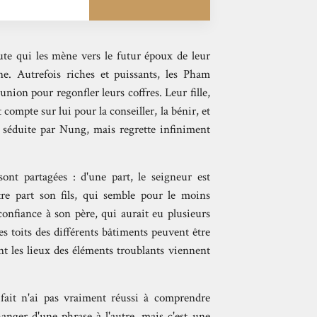
ute qui les mène vers le futur époux de leur
ne. Autrefois riches et puissants, les Pham
nion pour regonfler leurs coffres. Leur fille,
t compte sur lui pour la conseiller, la bénir, et
t séduite par Nung, mais regrette infiniment
nt partagées : d'une part, le seigneur est
tre part son fils, qui semble pour le moins
confiance à son père, qui aurait eu plusieurs
s toits des différents bâtiments peuvent être
nt les lieux des éléments troublants viennent
e fait n'ai pas vraiment réussi à comprendre
hanger d'une phrase à l'autre, mais c'est une