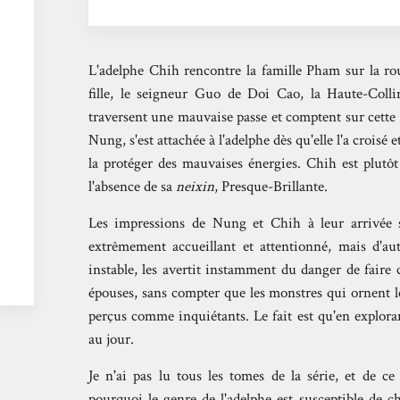
L'adelphe Chih rencontre la famille Pham sur la ro
fille, le seigneur Guo de Doi Cao, la Haute-Colli
traversent une mauvaise passe et comptent sur cette u
Nung, s'est attachée à l'adelphe dès qu'elle l'a croisé e
la protéger des mauvaises énergies. Chih est plutô
l'absence de sa
neixin
, Presque-Brillante.
Les impressions de Nung et Chih à leur arrivée so
extrêmement accueillant et attentionné, mais d'au
instable, les avertit instamment du danger de faire 
épouses, sans compter que les monstres qui ornent le
perçus comme inquiétants. Le fait est qu'en explora
au jour.
Je n'ai pas lu tous les tomes de la série, et de c
pourquoi le genre de l'adelphe est susceptible de c