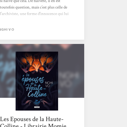
si naïve que cela. De naïveté, il en est
toutefois question, mais c’est plus celle de
l’archiviste, une forme d’innocence qui lui
fait porter un regard émerveillé sur le
monde qui l’entoure, regard qui touche à son
NGHI VO
tour le lecteur tandis qu’elle dépeint les
décors colorés et vivants, les personnages
fascinants qu’il rencontre. Elle se promène
dans ces lieux tantôt enchanteurs, tantôt
inquiétants, fidèle à son péché mignon, la
gourmandise,...
Les Epouses de la Haute-
Colline - Librairie Momie