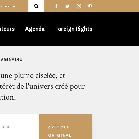
SLETTER
rateurs
Agenda
Foreign Rights
MAGINAIRE
une plume ciselée, et
ntérêt de l'univers créé pour
ution.
 LES
ARTICLE
ORIGINAL