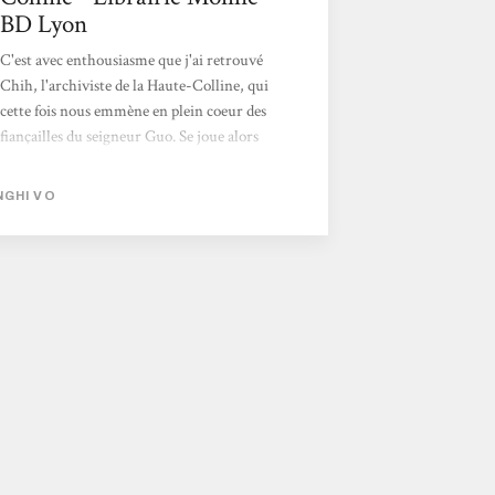
BD Lyon
C'est avec enthousiasme que j'ai retrouvé
Chih, l'archiviste de la Haute-Colline, qui
cette fois nous emmène en plein coeur des
fiançailles du seigneur Guo. Se joue alors
sous nos yeux le théâtre des jeux de pouvoirs
et des apparences trompeuses. Très vite, les
NGHI VO
masques tombent et le coeur des hommes se
dévoile. Nghi Vo nous livre un nouveau
conte à mi-chemin entre l'enchantement et
le gothique, d'une plume toujours aussi
délicate. Lola