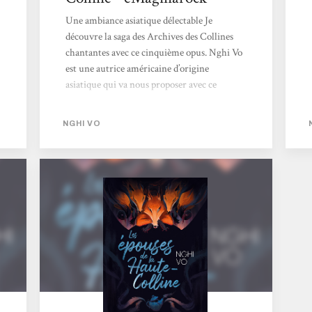
Une ambiance asiatique délectable Je
découvre la saga des Archives des Collines
chantantes avec ce cinquième opus. Nghi Vo
est une autrice américaine d’origine
asiatique qui va nous proposer avec ce
cinquième tome de sa saga une ambiance
feutrée, à l’aide de descriptions ciselées, d’une
NGHI VO
plume acérée dans les dialogues… On se
prend au jeu de cette plongée dans les
Collines chantantes et du destin de Pham
Nhung. Le destin d’une jeune femme Et
justement l’histoire va beaucoup tourner
autour de Pham Nhung, qui part à la
rencontre de son futur époux. Mais dans les
ténèbres...