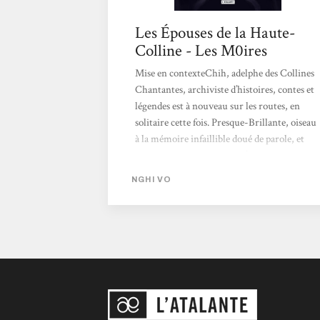
Les Épouses de la Haute-
Colline - Les M0ires
Mise en contexteChih, adelphe des Collines
Chantantes, archiviste d’histoires, contes et
légendes est à nouveau sur les routes, en
solitaire cette fois. Presque-Brillante, oiseau
à la mémoire infaillible doué de parole, et
surtout fidèle compagne, n’est pas à ses côtés.
Mais Chih a fort à faire, puisque l’adelphe se
NGHI VO
fait l’escorte de Pham Nhung et de sa famille,
en route pour la demeure de son futur
époux, le puissant seigneur Guo de la Haute-
Colline.Si Chih en profite être le témoin
neutre de cette future union, il est
impossible de ne pas s’attacher à Pham
Nhung : charmante,...