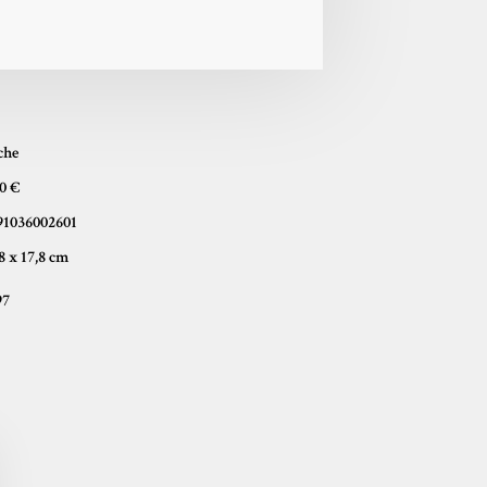
che
90 €
91036002601
10,8 x 17,8 cm
97