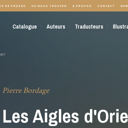
ES DE PRESSE
OÙ NOUS TROUVER
À PROPOS
CONTACT
NEW
Catalogue
Auteurs
Traducteurs
Illust
ENT
Pierre Bordage
Les Aigles d'Ori