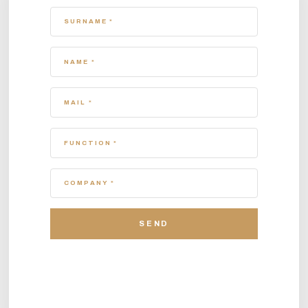
SURNAME *
NAME *
MAIL *
FUNCTION *
COMPANY *