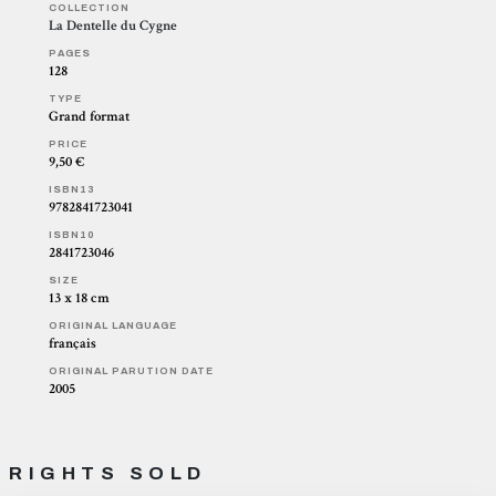
COLLECTION
La Dentelle du Cygne
PAGES
128
TYPE
Grand format
PRICE
9,50 €
ISBN13
9782841723041
ISBN10
2841723046
SIZE
13 x 18 cm
ORIGINAL LANGUAGE
français
ORIGINAL PARUTION DATE
2005
RIGHTS SOLD