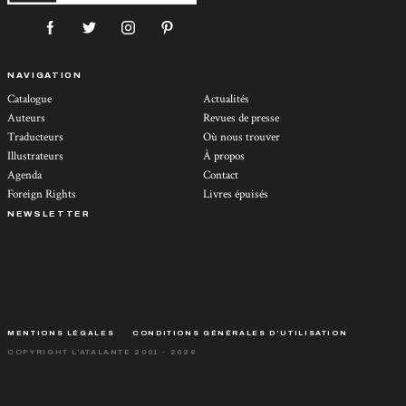
NAVIGATION
Catalogue
Actualités
Auteurs
Revues de presse
Traducteurs
Où nous trouver
Illustrateurs
À propos
Agenda
Contact
Foreign Rights
Livres épuisés
NEWSLETTER
MENTIONS LÉGALES
CONDITIONS GÉNÉRALES D’UTILISATION
COPYRIGHT L'ATALANTE 2001 - 2026