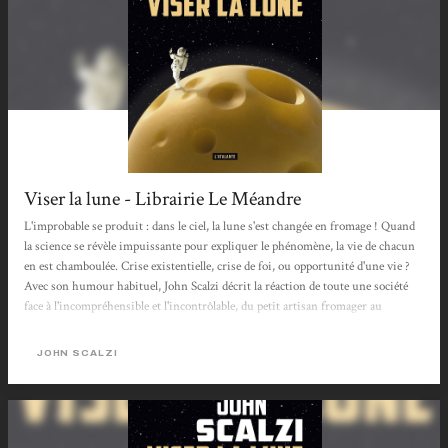
Viser la lune - Librairie Le Méandre
L'improbable se produit : dans le ciel, la lune s'est changée en fromage ! Quand
la science se révèle impuissante pour expliquer le phénomène, la vie de chacun
en est chamboulée. Crise existentielle, crise de foi, ou opportunité d'une vie ?
Avec son humour habituel, John Scalzi décrit la réaction de toute une société
face à l'incompréhensible et l'incontrôlable, du petit artisan fromager au
milliardaire cynique passionné de conquête spatiale. Thibault
JOHN SCALZI