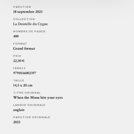
PARUTION
18 septembre 2025
COLLECTION
La Dentelle du Cygne
NOMBRE DE PAGES
400
FORMAT
Grand format
PRIX
22,50 €
ISBN13
9791036002397
TAILLE
14,5 x 20 cm
TITRE ORIGINAL
When the Moon hits your eyes
LANGUE ORIGINALE
anglais
PARUTION ORIGINALE
2025