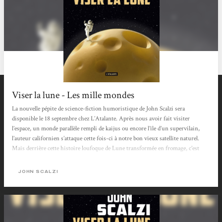
Viser la lune - Les mille mondes
La nouvelle pépite de science-fiction humoristique de John Scalzi sera
disponible le 18 septembre chez L’Atalante. Après nous avoir fait visiter
l’espace, un monde parallèle rempli de kaijus ou encore l’île d’un supervilain,
l’auteur californien s’attaque cette fois-ci à notre bon vieux satellite naturel.
Mais derrière cette histoire loufoque de Lune transformée en fromage, c’est
comme toujours une critique fine et mordante de la société que propose Scalzi.
Rien ne va plus Un jour tout va bien et puis il suffit de lever les yeux au ciel
JOHN SCALZI
pour s’apercevoir que rien ne va plus ! Là,...