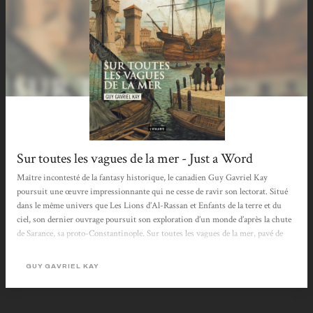
Sur toutes les vagues de la mer - Just a Word
Maître incontesté de la fantasy historique, le canadien Guy Gavriel Kay
poursuit une œuvre impressionnante qui ne cesse de ravir son lectorat. Situé
dans le même univers que Les Lions d’Al-Rassan et Enfants de la terre et du
ciel, son dernier ouvrage poursuit son exploration d’un monde d’après la chute
de Sarance, sa proto-Constantinople. Sur toutes les vagues de la mer, pavé de
plus de 500 pages, toujours impeccablement traduit par Mikael Cabon et publié
par les éditions L’Atalante, nous replonge dans un monde mouvementé et
GUY GAVRIEL KAY
passionnant où chaque décision peut tout faire basculer. «...