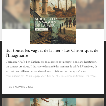
Sur toutes les vagues de la mer - Les Chroniques de
l'Imaginaire
L'armateur Rafel ben Nathan et son associée ont accepté, non sans hésitation,
un contrat atypique. Il leur a été demandé d'assassiner le calife d'Abénèven, de
surcroît en utilisant les services d'une troisième personne, qu'ils ne
connaissent pas. Mais la paye était bonne, et leurs commanditaires, les frères
ibn Tihon, qui règnent à Tarouz, sont trop terriblement dangereux pour
pouvoir leur refuser quelque chose. La mission ne se déroule pas tout à fait
GUY GAVRIEL KAY
selon les plans soigneusement établis, mais au moins peuvent-ils retrouver
leurs mandants et leur dire qu'elle a réussi....