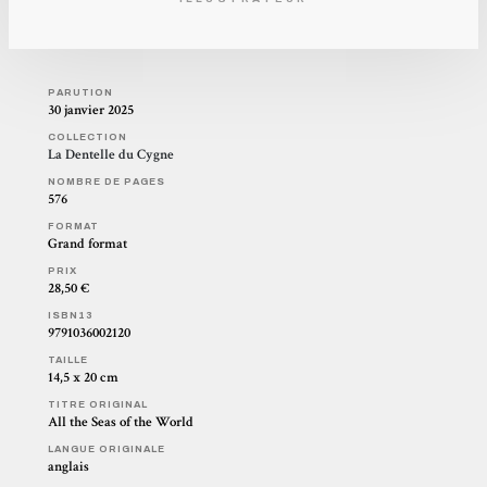
PARUTION
30 janvier 2025
COLLECTION
La Dentelle du Cygne
NOMBRE DE PAGES
576
FORMAT
Grand format
PRIX
28,50 €
ISBN13
9791036002120
TAILLE
14,5 x 20 cm
TITRE ORIGINAL
All the Seas of the World
LANGUE ORIGINALE
anglais