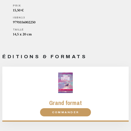
PRIX
15,50 €
ISBN13
9791036002250
TAILLE
14,5 x 20 cm
ÉDITIONS & FORMATS
Grand format
COMMANDER