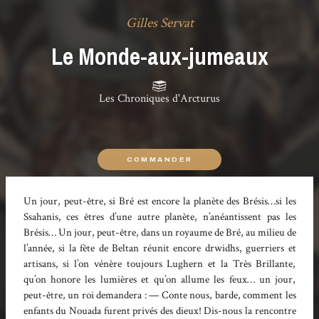
Gilles Servat
Le Monde-aux-jumeaux
Les Chroniques d'Arcturus
COMMANDER
Un jour, peut-être, si Bré est encore la planète des Brésis…si les
Ssahanis, ces êtres d’une autre planète, n’anéantissent pas les
Brésis… Un jour, peut-être, dans un royaume de Bré, au milieu de
l’année, si la fête de Beltan réunit encore drwidhs, guerriers et
artisans, si l’on vénère toujours Lughern et la Très Brillante,
qu’on honore les lumières et qu’on allume les feux… un jour,
peut-être, un roi demandera : — Conte nous, barde, comment les
enfants du Nouada furent privés des dieux! Dis-nous la rencontre