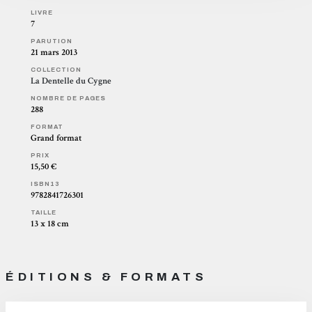
LIVRE
7
PARUTION
21 mars 2013
COLLECTION
La Dentelle du Cygne
NOMBRE DE PAGES
288
FORMAT
Grand format
PRIX
15,50 €
ISBN13
9782841726301
TAILLE
13 x 18 cm
ÉDITIONS & FORMATS