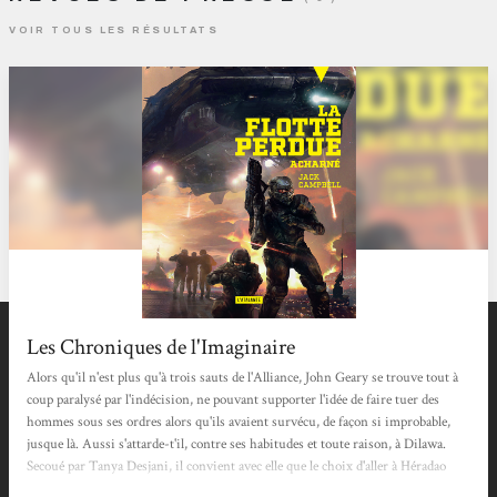
VOIR TOUS LES RÉSULTATS
Les Chroniques de l'Imaginaire
Alors qu'il n'est plus qu'à trois sauts de l'Alliance, John Geary se trouve tout à
coup paralysé par l'indécision, ne pouvant supporter l'idée de faire tuer des
hommes sous ses ordres alors qu'ils avaient survécu, de façon si improbable,
jusque là. Aussi s'attarde-t'il, contre ses habitudes et toute raison, à Dilawa.
Secoué par Tanya Desjani, il convient avec elle que le choix d'aller à Héradao
s'impose, fût-ce seulement pour y délivrer les personnels de l'Alliance qui y