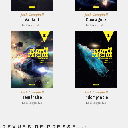
Jack Campbell
Jack Campbell
Vaillant
Courageux
La Flotte perdue
La Flotte perdue
Jack Campbell
Jack Campbell
Téméraire
Indomptable
La Flotte perdue
La Flotte perdue
REVUES DE PRESSE
( 8 )