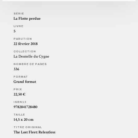
SÉRIE
La Flotte perdue
LIVRE
5
PARUTION
22 février 2018
COLLECTION
La Dentelle du Cygne
NOMBRE DE PAGES
336
FORMAT
Grand format
PRIX
22,50 €
ISBN13
9782841728480
TAILLE
14,5 x 20 cm
TITRE ORIGINAL
The Lost Fleet: Relentless