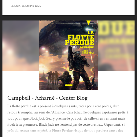
sont emprisonnés. Dans ce tome où, comme les spatiaux, le lecteur "sent
JACK CAMPBELL
l'écurie", la politique tient une large...
Campbell - Acharné - Center Blog
La flotte perdue est à présent à quelques sauts, trois pour être précis, d’un
retour triomphal au sein de l’Alliance. Cela échauffe quelques capitaines prêts à
tout pour que Black Jack Geary prenne le pouvoir de celle-ci en rentrant mais,
fidèle à sa promesse, Black Jack ne l’entend pas de cette oreille… Cependant, si
près du retour tant espéré, la Flotte Perdue risque de tout perdre à cause des
extra terrestres qui semblent contrôler les portails de l’hypernet… Une suite