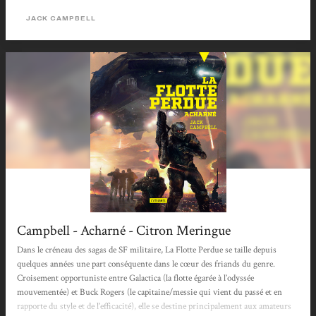
éblouissante et qui ne cesse de faire monter la pression d’une manière...
JACK CAMPBELL
Campbell - Acharné - Citron Meringue
Dans le créneau des sagas de SF militaire, La Flotte Perdue se taille depuis
quelques années une part conséquente dans le cœur des friands du genre.
Croisement opportuniste entre Galactica (la flotte égarée à l’odyssée
mouvementée) et Buck Rogers (le capitaine/messie qui vient du passé et en
rapporte du style et de l’efficacité), elle se destine principalement aux amateurs