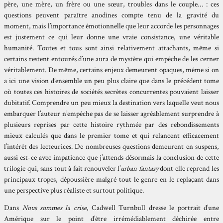
père, une mère, un frère ou une sœur, troubles dans le couple… : ces
questions peuvent paraître anodines compte tenu de la gravité du
moment, mais l’importance émotionnelle que leur accorde les personnages
est justement ce qui leur donne une vraie consistance, une véritable
humanité. Toutes et tous sont ainsi relativement attachants, même si
certains restent entourés d’une aura de mystère qui empêche de les cerner
véritablement. De même, certains enjeux demeurent opaques, même si on
a ici une vision d’ensemble un peu plus claire que dans le précédent tome
où toutes ces histoires de sociétés secrètes concurrentes pouvaient laisser
dubitatif. Comprendre un peu mieux la destination vers laquelle veut nous
embarquer l’auteur n’empêche pas de se laisser agréablement surprendre à
plusieurs reprises par cette histoire rythmée par des rebondissements
mieux calculés que dans le premier tome et qui relancent efficacement
l’intérêt des lecteurices. De nombreuses questions demeurent en suspens,
aussi est-ce avec impatience que j’attends désormais la conclusion de cette
trilogie qui, sans tout à fait renouveler l’
urban fantasy
dont elle reprend les
principaux tropes, dépoussière malgré tout le genre en le replaçant dans
une perspective plus réaliste et surtout politique.
Dans
Nous sommes la crise
, Cadwell Turnbull dresse le portrait d’une
Amérique sur le point d’être irrémédiablement déchirée entre