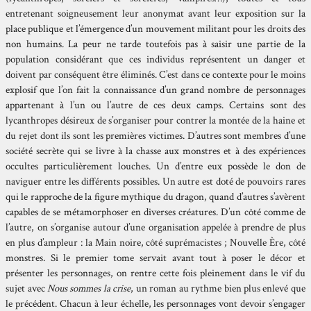
entretenant soigneusement leur anonymat avant leur exposition sur la
place publique et l’émergence d’un mouvement militant pour les droits des
non humains. La peur ne tarde toutefois pas à saisir une partie de la
population considérant que ces individus représentent un danger et
doivent par conséquent être éliminés. C’est dans ce contexte pour le moins
explosif que l’on fait la connaissance d’un grand nombre de personnages
appartenant à l’un ou l’autre de ces deux camps. Certains sont des
lycanthropes désireux de s’organiser pour contrer la montée de la haine et
du rejet dont ils sont les premières victimes. D’autres sont membres d’une
société secrète qui se livre à la chasse aux monstres et à des expériences
occultes particulièrement louches. Un d’entre eux possède le don de
naviguer entre les différents possibles. Un autre est doté de pouvoirs rares
qui le rapproche de la figure mythique du dragon, quand d’autres s’avèrent
capables de se métamorphoser en diverses créatures. D’un côté comme de
l’autre, on s’organise autour d’une organisation appelée à prendre de plus
en plus d’ampleur : la Main noire, côté suprémacistes ; Nouvelle Ère, côté
monstres. Si le premier tome servait avant tout à poser le décor et
présenter les personnages, on rentre cette fois pleinement dans le vif du
sujet avec
Nous sommes la crise
, un roman au rythme bien plus enlevé que
le précédent. Chacun à leur échelle, les personnages vont devoir s’engager