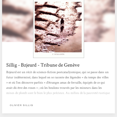
Sillig - Bzjeurd - Tribune de Genève
Bzjeurd est un récit de science-fiction postcataclysmique, qui se passe dans un
futur indéterminé, dans lequel on se raconte des légendes « du temps des villes
» et où l'on découvre parfois « d'étranges amas de ferraille, équipés de ce qui
avait dû être des roues » ; où les boulons trouvés par les mineurs dans les
mines de plomb sont le bien le plus précieux. Au milieu de la pauvreté rustique
de cet horizon boueux, surgissent ainsi quelques rares vestiges d'une
modernité disparue, ce qui renforce le sentiment d'étrangeté. Le ton de ce
OLIVIER SILLIG
livre...