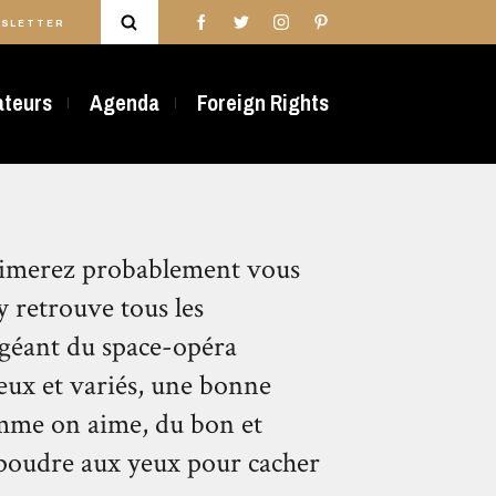
SLETTER
rateurs
Agenda
Foreign Rights
 aimerez probablement vous
y retrouve tous les
e géant du space-opéra
eux et variés, une bonne
omme on aime, du bon et
e poudre aux yeux pour cacher