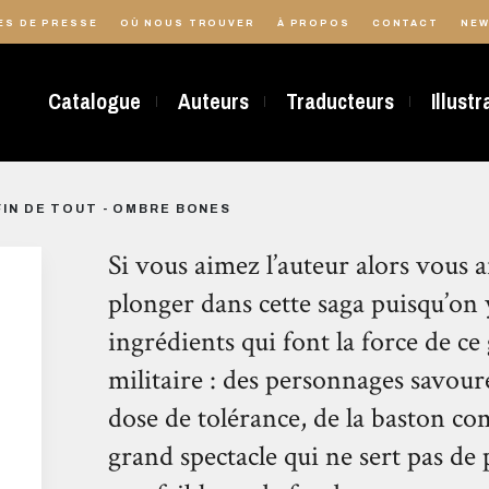
ES DE PRESSE
OÙ NOUS TROUVER
À PROPOS
CONTACT
NEW
Catalogue
Auteurs
Traducteurs
Illust
FIN DE TOUT - OMBRE BONES
Si vous aimez l’auteur alors vous
plonger dans cette saga puisqu’on 
ingrédients qui font la force de c
militaire : des personnages savour
dose de tolérance, de la baston c
grand spectacle qui ne sert pas d