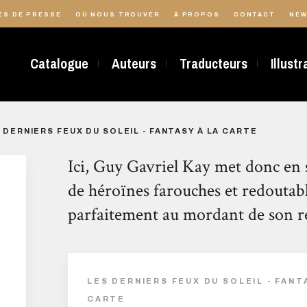
ES DE PRESSE
OÙ NOUS TROUVER
À PROPOS
CONTACT
NEW
Catalogue
Auteurs
Traducteurs
Illust
 DERNIERS FEUX DU SOLEIL - FANTASY À LA CARTE
Ici, Guy Gavriel Kay met donc en 
de héroïnes farouches et redoutabl
parfaitement au mordant de son ré
LES DERNIERS FEUX DU SOLEIL - FANT
CARTE