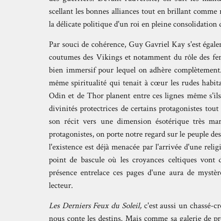
scellant les bonnes alliances tout en brillant comm
la délicate politique d'un roi en pleine consolidation
Par souci de cohérence, Guy Gavriel Kay s'est égale
coutumes des Vikings et notamment du rôle des fem
bien immersif pour lequel on adhère complètement.
même spiritualité qui tenait à cœur les rudes habi
Odin et de Thor planent entre ces lignes même s'ils
divinités protectrices de certains protagonistes to
son récit vers une dimension ésotérique très marq
protagonistes, on porte notre regard sur le peuple d
l'existence est déjà menacée par l'arrivée d'une rel
point de bascule où les croyances celtiques vont d
présence entrelace ces pages d'une aura de mystèr
lecteur.
Les Derniers Feux du Soleil,
c'est aussi un chassé-c
nous conte les destins. Mais comme sa galerie de pro