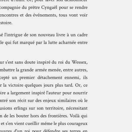
en compagnie du prêtre Cyngaël pour se rendre
rencontres et des événements, tous vont voir
stoire.
l'intrigue de son nouveau livre à un cadre
cle qui fut marqué par la lutte acharnée entre
eur s'est sans doute inspiré du roi du Wessex,
ombattre la grande armée menée, entre autres,
rcepté un premier détachement ennemi, ils
 la victoire quelques jours plus tard. Or, ce
oire a largement inspiré l'auteur pour nourrir
entré son récit sur des enjeux similaires où le
usions erlings sur son territoire, nécessitant
n de les bouter hors des frontières. Voilà qui
 et s'en vient cueillir même le plus courageux
œuvres d'un roi pour défendre ses terres en