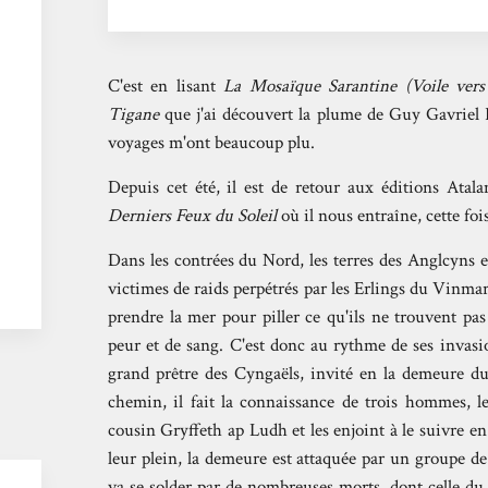
C'est en lisant
La Mosaïque Sarantine
(Voile ver
Tigane
que j'ai découvert la plume de Guy Gavriel K
voyages m'ont beaucoup plu.
Depuis cet été, il est de retour aux éditions Ata
Derniers Feux du Soleil
où il nous entraîne, cette foi
Dans les contrées du Nord, les terres des Anglcyns e
victimes de raids perpétrés par les Erlings du Vinm
prendre la mer pour piller ce qu'ils ne trouvent pas
peur et de sang. C'est donc au rythme de ses invas
grand prêtre des Cyngaëls, invité en la demeure d
chemin, il fait la connaissance de trois hommes, 
cousin Gryffeth ap Ludh et les enjoint à le suivre en 
leur plein, la demeure est attaquée par un groupe de
va se solder par de nombreuses morts, dont celle du