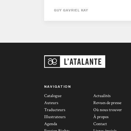
dans un pays rude qui forge de rudes
guerriers. Dès que la saison le permet, ils
GUY GAVRIEL KAY
organisent des raids sur les terres Cyngaëls
ou de leurs voisins Anglcyns. Une époque
qui pourrait être en train de changer tant le
Roi Ældred des Anglcyns est en train
d’organiser son pays et sa défense. Sans
compter la nouvelle religion venue du Sud
qui pourrait faire peu à peu disparaître tout
un monde de féérie. Thorkell le Rouge...
NAVIGATION
Catalogue
Actualités
Auteurs
Revues de presse
Traducteurs
Où nous trouver
Illustrateurs
À propos
Agenda
Contact
Foreign Rights
Livres épuisés