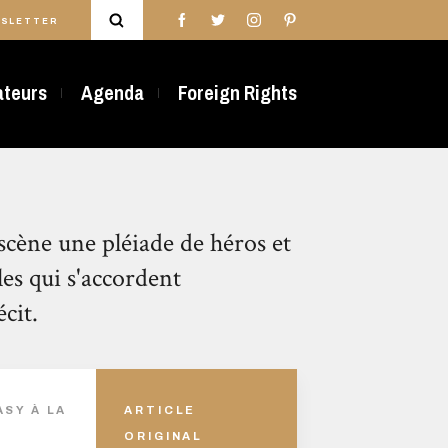
SLETTER
rateurs
Agenda
Foreign Rights
scène une pléiade de héros et
es qui s'accordent
cit.
ASY À LA
ARTICLE
ORIGINAL