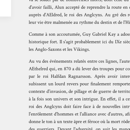
d'avoir failli, Alun accepté de reprendre la route 
auprès d'AEldred, le roi des Anglcyns. Au gré des 
leur vie être malmenée au rythme du destin et de l'Hi
Comme à son accoutumée, Guy Gabriel Kay a adossé 
historique fort. Il s'agit probablement ici du IXe siè
les Anglo-Saxons et les Vikings.
Au vu des événements relatés entre ces lignes, l'aut
AEthelred qui, en 870 a dû lever des troupes pour c
par le roi Halfdan Ragnarsson. Après avoir inte
subissent un lourd revers pour finalement remporter
contexte d'invasion, de pillage et de guerre de territ
à la fois son univers et son intrigue. En effet, il a c
roi des Anglcyns doit faire face à de nouvelles intr
l'enrôlement d'hommes et l'alliance avec d'autres, afi
donne le ton à un texte âpre et féroce où la mort rôde
des guerriers. Devant l'adversité, on suit les man