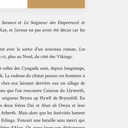
s Sarance
et
Le Seigneur des Empereurs
) et
ay, et j'avoue ne pas avoir été déçue car les
lante avec la sortie d'un nouveau roman,
Les
s-ci, plus au Nord, du côté des Vikings.
t celles des Cyngaëls sont, depuis longtemps,
ark. La rudesse du climat pousse ces hommes à
 chez eux laissant derrière eux un sillage de
ions que l'on rencontre Ceinion du Llywerth,
u seigneur Brynn ap Hywll de Brynnfell. En
les deux frères Dai et Alun ab Owyn et leur
Arberth. Mais alors que les festivités battent
 Erlings. S'ensuit une bataille sans merci qui
 frère d'Alun. Or, pour laver son déshonneur