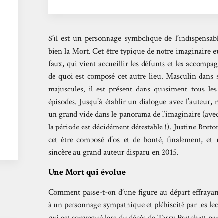
S’il est un personnage symbolique de l’indispensab
bien la Mort. Cet être typique de notre imaginaire e
faux, qui vient accueillir les défunts et les accompag
de quoi est composé cet autre lieu. Masculin dans 
majuscules, il est présent dans quasiment tous le
épisodes. Jusqu’à établir un dialogue avec l’auteur, 
un grand vide dans le panorama de l’imaginaire (avec
la période est décidément détestable !). Justine Breton
cet être composé d’os et de bonté, finalement, 
sincère au grand auteur disparu en 2015.
Une Mort qui évolue
Comment passe-t-on d’une figure au départ effrayant
à un personnage sympathique et plébiscité par les lecte
qui est convoqué lors du décès de Terry Pratchett par 