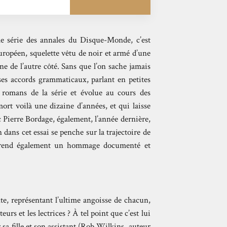
le série des annales du Disque-Monde, c’est
uropéen, squelette vêtu de noir et armé d’une
ne de l’autre côté. Sans que l’on sache jamais
ses accords grammaticaux, parlant en petites
s romans de la série et évolue au cours des
mort voilà une dizaine d’années, et qui laisse
 Pierre Bordage, également, l’année dernière,
 dans cet essai se penche sur la trajectoire de
et rend également un hommage documenté et
e, représentant l’ultime angoisse de chacun,
urs et les lectrices ? À tel point que c’est lui
sa fille et son assistant (Rob Wilkins, auteur