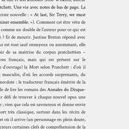
tchett. Une vie avec notes de bas de page. La
riste nouvelle : «
At last, Sir Terry, we must
eminer ensemble.
»). Comment cet être vêtu de
enu comme un double de l’auteur pour ce qui est
e ? Et de mourir. Justine Breton répond avec
 qui est tout sauf ennuyeux ou assommant, elle
voir de sa maîtrise du corpus pratchettien –
res français, mais qui est présent sur le
 d’ouvrage) la Mort selon Pratchett : d’où il
t masculin, d’où les accords surprenants, du
necdote : le traducteur français émérite de la
le de lire les romans des
Annales du Disque-
ur défi de trouver à chaque nouvel opus une
e ; rien que cela est savoureux et donne envie
rt très classique, surtout dans les récits de
et où il arrive (un personnage en plein doute,
ecteurs certaines clefs de compréhension de la