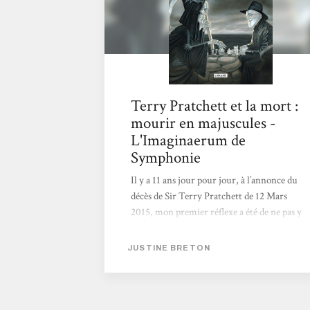
Terry Pratchett et la mort :
mourir en majuscules -
L'Imaginaerum de
Symphonie
Il y a 11 ans jour pour jour, à l’annonce du
décès de Sir Terry Pratchett de 12 Mars
2015, mon premier réflexe a été de ne pas y
croire. C’était un peu la mode des fausses
annonces de décès de « stars » à ce moment-
JUSTINE BRETON
là, et même si je savais qu’il était malade… ça
ne pouvait pas être vrai. Jusqu’à ce que je
tombe sur cette publication sur Twitter,
avec la voix en majuscules de la Mort himself