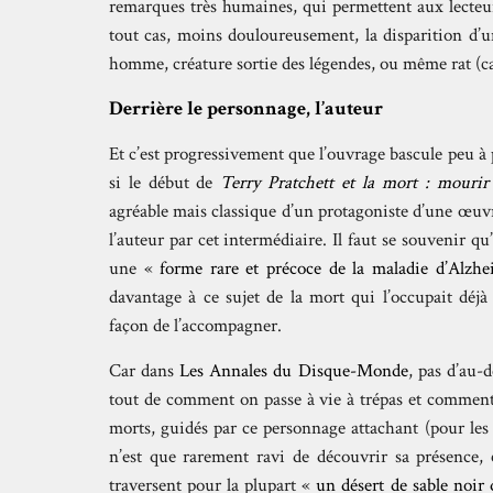
remarques très humaines, qui permettent aux lecteur
tout cas, moins douloureusement, la disparition d’un
homme, créature sortie des légendes, ou même rat (ca
Derrière le personnage, l’auteur
Et c’est progressivement que l’ouvrage bascule peu à p
si le début de
Terry Pratchett et la mort : mourir
agréable mais classique d’un protagoniste d’une œuvre
l’auteur par cet intermédiaire. Il faut se souvenir 
une «
forme rare et précoce de la maladie d’Alzhe
davantage à ce sujet de la mort qui l’occupait déjà
façon de l’accompagner.
Car dans
Les Annales du Disque-Monde
, pas d’au-d
tout de comment on passe à vie à trépas et comment 
morts, guidés par ce personnage attachant (pour les le
n’est que rarement ravi de découvrir sa présence, 
traversent pour la plupart «
un désert de sable noir 