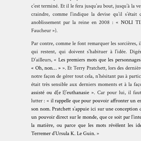
c’est terminé. Et il le fera jusqu’au bout, jusqu’à la v
craindre, comme l’indique la devise qu’il s’était
anoblissement par la reine en 2008 : «
NOLI T
Faucheur »).
Par contre, comme le font remarquer les sorcières, il
qui restent, qui doivent s’habituer à l’idée. Digé
D’ailleurs, «
Les premiers mots que les personnages
« Oh, non… »
». Et Terry Pratchett, lors des derniè
notre façon de gérer tout cela, n’hésitant pas à partic
était très sensible aux derniers moments et à la fa
assisté ou d[e l]’euthanasie
». Car pour lui, il fa
lutter : «
il rappelle que pour pouvoir affronter un en
son nom. Pratchett s’appuie ici sur une conception d
un pouvoir direct sur le monde, que ce soit par l’in
la matière, ou parce que les mots révèlent les id
Terremer d’Ursula K. Le Guin.
»