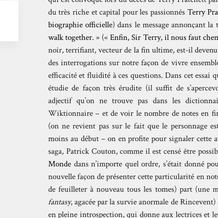
du très riche et capital pour les passionnés
Terry Pra
biographie officielle
) dans le message annonçant la t
walk together.
» («
Enfin, Sir Terry, il nous faut ch
noir, terrifiant, vecteur de la fin ultime, est-il dev
des interrogations sur notre façon de vivre ensembl
efficacité et fluidité à ces questions. Dans cet essai
étudie de façon très érudite (il suffit de s’aperce
adjectif qu’on ne trouve pas dans les dictionnai
Wiktionnaire
– et de voir le nombre de notes en fin
(on ne revient pas sur le fait que le personnage es
moins au début – on en profite pour signaler cette a
saga, Patrick Couton, comme il est censé être possib
Monde
dans n’importe quel ordre, s’était donné po
nouvelle façon de présenter cette particularité en not
de feuilleter à nouveau tous les tomes) part (une mo
fantasy
, agacée par la survie anormale de Rincevent) 
en pleine introspection, qui donne aux lectrices et l