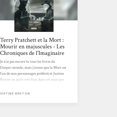
Terry Pratchett et la Mort :
Mourir en majuscules - Les
Chroniques de l'Imaginaire
Je n’ai pas encore lu tous les livres du
Disque-monde, mais j’avoue que la Mort est
l’un de mes personnages préférés et Justine
Breton en parle très bien dans cet essai que
j’imaginais beaucoup plus ardu à lire. Alors
que non. Dès les premières pages, elle nous
JUSTINE BRETON
plonge dans l’univers du Disque-monde et
nous explique le concept de la mort selon
Pratchett, au travers de son œuvre. Justine
analyse le personnage de la Mort (qui parle