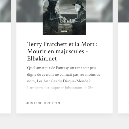
Terry Pratchett et la Mort :
Mourir en majuscules -
Elbakin.net
Quel amateur de Fantasy un tant soit peu
digne de ce nom ne connait pas, au moins de
nom, Les Annales du Disque-Monde ?
L’univers burlesque et foisonnant de Sir
Terry Pratchett, avec ses mages, ses
sorcières, son guet et autres héros
JUSTINE BRETON
grabataires, constitue un monument de la
Fantasy moderne, une référence qui semble
aujourd’hui inégalable. Et parmi la
ribambelle de héros uniques les uns que les