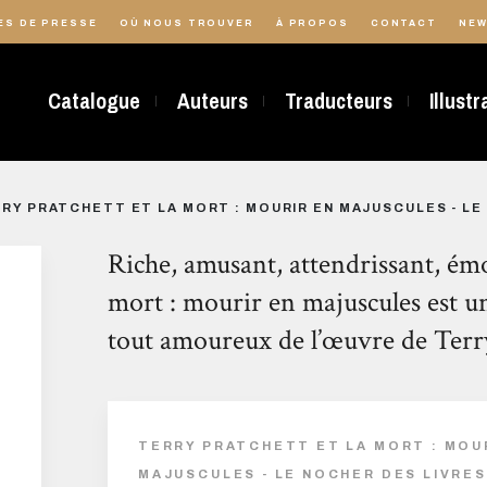
ES DE PRESSE
OÙ NOUS TROUVER
À PROPOS
CONTACT
NEW
Catalogue
Auteurs
Traducteurs
Illust
RY PRATCHETT ET LA MORT : MOURIR EN MAJUSCULES - LE
Riche, amusant, attendrissant, émo
mort : mourir en majuscules est un
tout amoureux de l’œuvre de Terr
TERRY PRATCHETT ET LA MORT : MOU
MAJUSCULES - LE NOCHER DES LIVRES