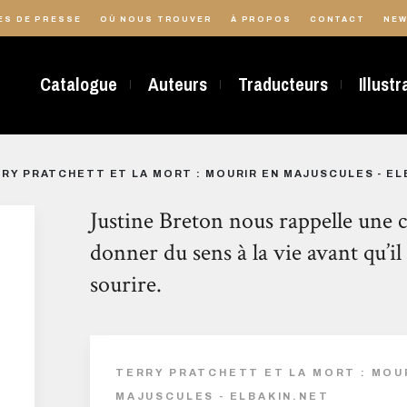
ES DE PRESSE
OÙ NOUS TROUVER
À PROPOS
CONTACT
NEW
Catalogue
Auteurs
Traducteurs
Illust
RY PRATCHETT ET LA MORT : MOURIR EN MAJUSCULES - EL
Justine Breton nous rappelle une cho
donner du sens à la vie avant qu’il 
sourire.
TERRY PRATCHETT ET LA MORT : MOU
MAJUSCULES - ELBAKIN.NET