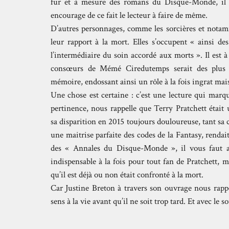
fur et à mesure des romans du Disque-Monde, il év
encourage de ce fait le lecteur à faire de même.
D’autres personnages, comme les sorcières et nota
leur rapport à la mort. Elles s’occupent « ainsi de
l’intermédiaire du soin accordé aux morts ». Il est
consœurs de Mémé Ciredutemps serait des plus ap
mémoire, endossant ainsi un rôle à la fois ingrat mai
Une chose est certaine : c’est une lecture qui marqu
pertinence, nous rappelle que Terry Pratchett étai
sa disparition en 2015 toujours douloureuse, tant sa
une maitrise parfaite des codes de la Fantasy, rend
des « Annales du Disque-Monde », il vous faut abs
indispensable à la fois pour tout fan de Pratchett,
qu’il est déjà ou non était confronté à la mort.
Car Justine Breton à travers son ouvrage nous rappe
sens à la vie avant qu’il ne soit trop tard. Et avec le s