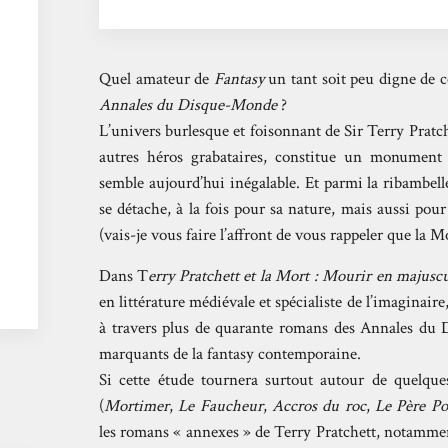
Quel amateur de
Fantasy
un tant soit peu digne de 
Annales du Disque-Monde
?
L’univers burlesque et foisonnant de Sir Terry Pratche
autres héros grabataires, constitue un monument
semble aujourd’hui inégalable. Et parmi la ribambell
se détache, à la fois pour sa nature, mais aussi pou
(vais-je vous faire l’affront de vous rappeler que la M
Dans T
erry Pratchett et la Mort : Mourir en majusc
en littérature médiévale et spécialiste de l’imaginair
à travers plus de quarante romans des Annales du 
marquants de la fantasy contemporaine.
Si cette étude tournera surtout autour de quelque
(
Mortimer
,
Le Faucheur
,
Accros du roc
,
Le Père Po
les romans « annexes » de Terry Pratchett, notamme