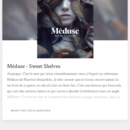
Méduse - Sweet Shelves
Atypique. C'est le mot qui m'est immédiatement venu à l'esprit en refermant
Méduse de Martine Desjardins. Je dois avouer que je n'avais encore jamais lu
un livre de ce genre, et cela m'a fait un bien fou. C'est une lecture qui bouscule,
qui sort des sentiers battus et qui invite à aborder la littérature sous un angle
différent. Ce récit est dur et comporte de nombreux trigger warnings, donc je
vous en prie, faites attention avant de vous y plonger. Martine Desjardins
traite ici de la violence et de la conduite féminine avec une froideur et un
MARTINE DESJARDINS
détachement saisissants. Cette approche, volontairement brutale, rend la
protagoniste principale...