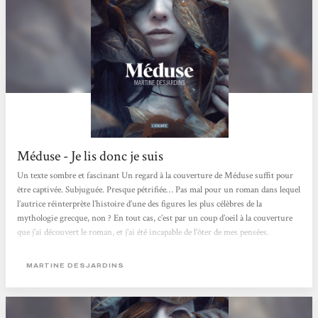
Méduse - Je lis donc je suis
Un texte sombre et fascinant Un regard à la couverture de Méduse suffit pour
être captivée. Subjuguée. Presque pétrifiée… Pas mal pour un roman dans lequel
l’autrice réinterprète l’histoire d’une des figures les plus célèbres de la
mythologie grecque, non ? En tout cas, c’est par un coup d’oeil à la couverture
que j’ai découvert le roman, et j’ai été incapable de l’ôter de mes pensées.
Martine Desjardins écrit-elle la véritable histoire de Méduse ? Est-ce une
réécriture comme on en voit...
MARTINE DESJARDINS