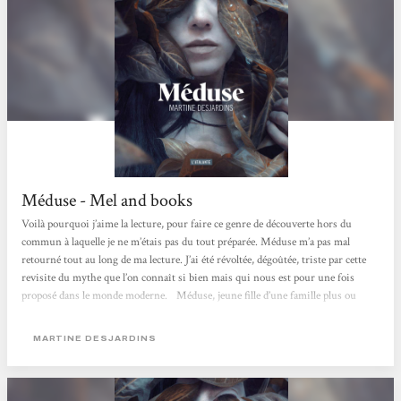
Méduse - Mel and books
Voilà pourquoi j’aime la lecture, pour faire ce genre de découverte hors du
commun à laquelle je ne m’étais pas du tout préparée. Méduse m’a pas mal
retourné tout au long de ma lecture. J’ai été révoltée, dégoûtée, triste par cette
revisite du mythe que l’on connaît si bien mais qui nous est pour une fois
proposé dans le monde moderne.⠀Méduse, jeune fille d’une famille plus ou
moins ordinaire, va être ostracisée par les gens qui sont censés l’aimer. Sa
particularité ? Des yeux que personne ne peut regarder...
MARTINE DESJARDINS