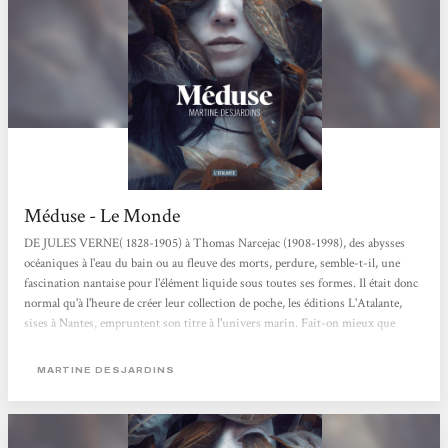
Méduse - Le Monde
DE JULES VERNE( 1828-1905) à Thomas Narcejac (1908-1998), des abysses
océaniques à l'eau du bain ou au fleuve des morts, perdure, semble-t-il, une
fascination nantaise pour l'élément liquide sous toutes ses formes. Il était donc
normal qu'à l'heure de créer leur collection de poche, les éditions L'Atalante,
sises à Nantes, empruntent son titre à l'univers marin. Fait-on mieux que
«Neptune» ? Et surtout fait-on mieux que Méduse, troisième titre de la
collection, extraordinaire roman de l'écrivaine québécoise Martine Desjardins,
MARTINE DESJARDINS
dont l'héroïne éponyme endure...