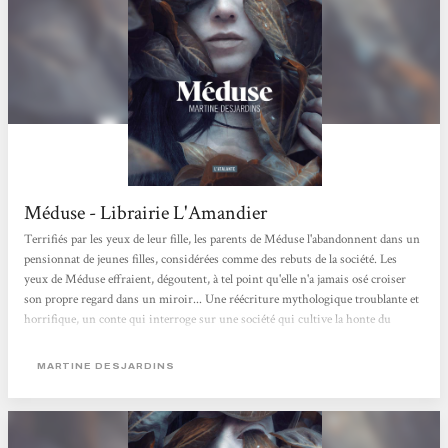
Méduse - Librairie L'Amandier
Terrifiés par les yeux de leur fille, les parents de Méduse l'abandonnent dans un
pensionnat de jeunes filles, considérées comme des rebuts de la société. Les
yeux de Méduse effraient, dégoutent, à tel point qu'elle n'a jamais osé croiser
son propre regard dans un miroir... Une réécriture mythologique troublante et
horrifique, un conte qui interroge sur une société qui cultive la honte du
corps. Jeanne
MARTINE DESJARDINS