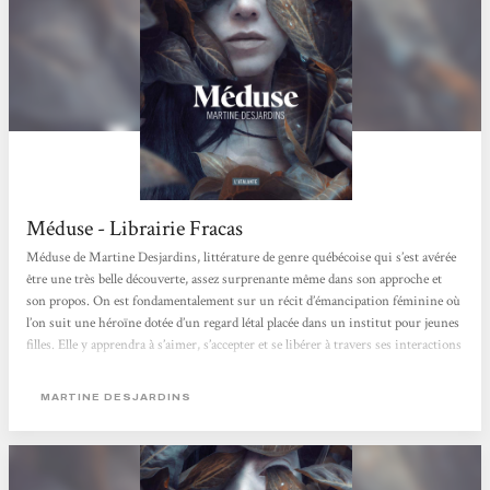
Méduse - Librairie Fracas
Méduse de Martine Desjardins, littérature de genre québécoise qui s’est avérée
être une très belle découverte, assez surprenante même dans son approche et
son propos. On est fondamentalement sur un récit d’émancipation féminine où
l’on suit une héroïne dotée d’un regard létal placée dans un institut pour jeunes
filles. Elle y apprendra à s’aimer, s’accepter et se libérer à travers ses interactions
avec les adultes qui peuplent ce lieu si étrange. Même si on estime qu’il y a a un
avertissement...
MARTINE DESJARDINS