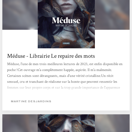
Méduse - Librairie Le repaire des mots
Méduse, l'une de mes trois meilleures lectures de 2023, est enfin disponible en
poche !Cet ouvrage m'a complètement happée, aspirée. Il m'a malmenée.
Certaines scènes sont dérangeants, mais d'une vérité cristalline.Un récit
sensuel, cru et tranchant de réalisme sur la honte que peuvent ressentir les
femmes sur leur propre corps et sur la trop grande importance de l'apparence
dans notre société.Un récit gothique et profondément féministe.Énorme coup
de cœur !
MARTINE DESJARDINS