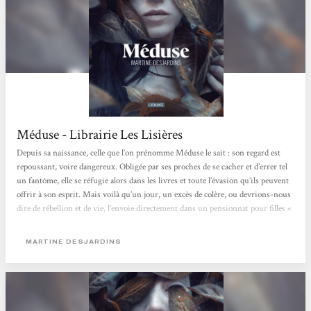
Méduse - Librairie Les Lisières
Depuis sa naissance, celle que l’on prénomme Méduse le sait : son regard est
repoussant, voire dangereux. Obligée par ses proches de se cacher et d’errer tel
un fantôme, elle se réfugie alors dans les livres et toute l’évasion qu’ils peuvent
offrir à son esprit. Mais voilà qu’un jour, un excès de colère, ou devrions-nous
dire de rébellion et de vie, l’envoie directement dans un pensionnat pour filles «
spéciales » et « malades » physiquement comme elle : celles que la société et leur
famille se refusent d’assumer et d’aimer. C’est...
MARTINE DESJARDINS