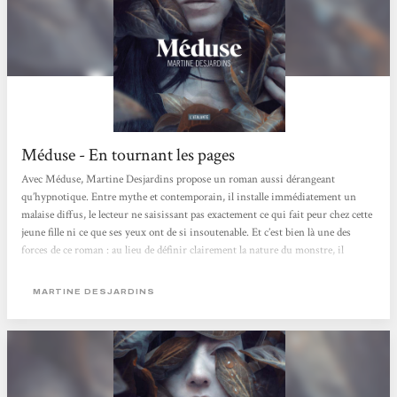
Méduse - En tournant les pages
Avec Méduse, Martine Desjardins propose un roman aussi dérangeant
qu’hypnotique. Entre mythe et contemporain, il installe immédiatement un
malaise diffus, le lecteur ne saisissant pas exactement ce qui fait peur chez cette
jeune fille ni ce que ses yeux ont de si insoutenable. Et c’est bien là une des
forces de ce roman : au lieu de définir clairement la nature du monstre, il
préfère la construire à partir du regard des autres. Sensorielle, presque
poisseuse, l’écriture nous enferme dans la peau de son personnage et dans la
MARTINE DESJARDINS
perception que les autres se font d’elle. Perçue comme une anomalie par tous,...