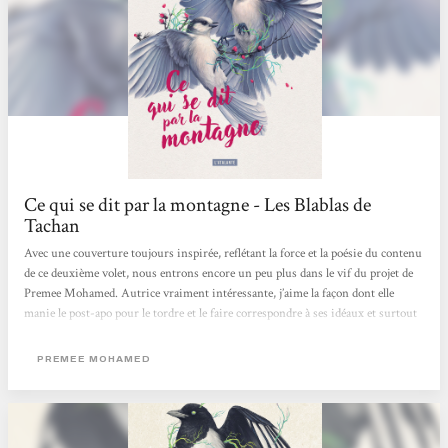
Ce qui se dit par la montagne - Les Blablas de
Tachan
Avec une couverture toujours inspirée, reflétant la force et la poésie du contenu
de ce deuxième volet, nous entrons encore un peu plus dans le vif du projet de
Premee Mohamed. Autrice vraiment intéressante, j’aime la façon dont elle
manie le post-apo pour le tordre et le faire correspondre à ses idéaux et surtout
à sa plume intime qui vient fouailler âme humaine et âme de la nature, chacune
malmenée mais chacune promise au projet philosophique de son héroïne. Nous
PREMEE MOHAMED
avions quitté Reid alors qu’elle partait de chez elle pour rejoindre les dômes, ces
cocons où la technologie...