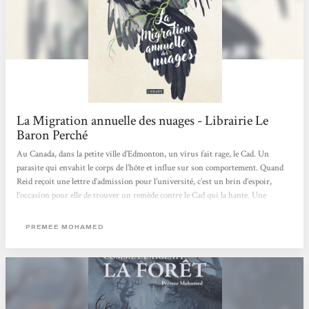
La Migration annuelle des nuages - Librairie Le
Baron Perché
Au Canada, dans la petite ville d’Edmonton, un virus fait rage, le Cad. Un
parasite qui envahit le corps de l’hôte et influe sur son comportement. Quand
Reid reçoit une lettre d’admission pour l’université, c’est un brin d’espoir,
l’occasion pour elle de trouver un remède contre le Cad qui la hante. Une
novella de science-fiction joliment ficelée, dans un monde post-apocalyptique
où l’écologie a son importance. L’autrice nous livre ici une duologie
PREMEE MOHAMED
contemplative, engagée et innovante. A découvrir !