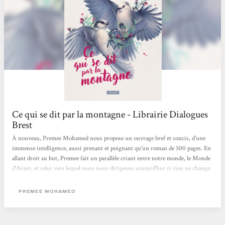
Ce qui se dit par la montagne - Librairie Dialogues
Brest
À nouveau, Premee Mohamed nous propose un ouvrage bref et concis, d'une
immense intelligence, aussi prenant et poignant qu'un roman de 500 pages. En
allant droit au but, Premee fait un parallèle criant entre notre monde, le Monde
d'Avant, et celui vers lequel nous nous dirigeons aujourd'hui si rien ne change.
C'est l'indifférence des élites, qui bénéficient de tous les privilèges, contre notre
personnage principal qui prône l'entraide, le vivre-ensemble, la communauté et
PREMEE MOHAMED
le partage. Un personnage féminin fort qui tente de faire bouger les lignes pour
une répartition du savoir et des biens plus juste à tous les...