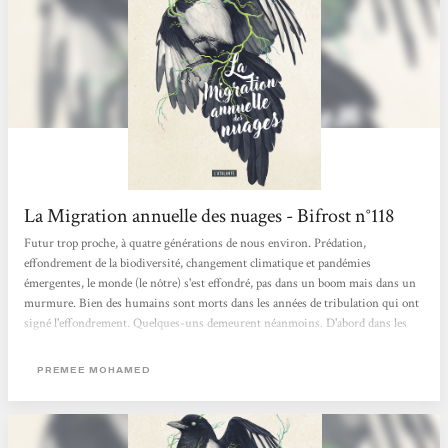
La Migration annuelle des nuages - Bifrost n°118
Futur trop proche, à quatre générations de nous environ. Prédation,
effondrement de la biodiversité, changement climatique et pandémies
émergentes, le monde (le nôtre) s'est effondré, pas dans un boom mais dans un
murmure. Bien des humains sont morts dans les années de tribulation qui ont
signé l'effondrement. Quelques-uns demeurent néanmoins. D'abord dans les
lointains dômes, où les plus riches se sont apparemment réfugiés et où
subsisteraient les merveilles de l'Ancien Monde (on pense à Exodes, de Jean-
PREMEE MOHAMED
Marc Ligny). Ensuite, plus nombreux, dans les ruines des villes, non...