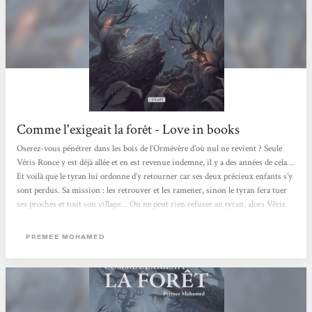
Comme l'exigeait la forêt - Love in books
Oserez-vous pénétrer dans les bois de l’Ormévère d’où nul ne revient ? Seule
Véris Ronce y est déjà allée et en est revenue indemne, il y a des années de cela…
Et voilà que le tyran lui ordonne d’y retourner car ses deux précieux enfants s’y
sont perdus. Sa mission : les retrouver et les ramener, sinon le tyran fera tuer
ses proches et tout son village… On ne peut rien refuser au tyran, alors Véris
noue fermement ses cheveux, glisse dans sa poche un cube de charbon, une
châtaigne et une petite sculpture en bois, et s’enfonce dans ces bois maudits. Il
PREMEE MOHAMED
lui...