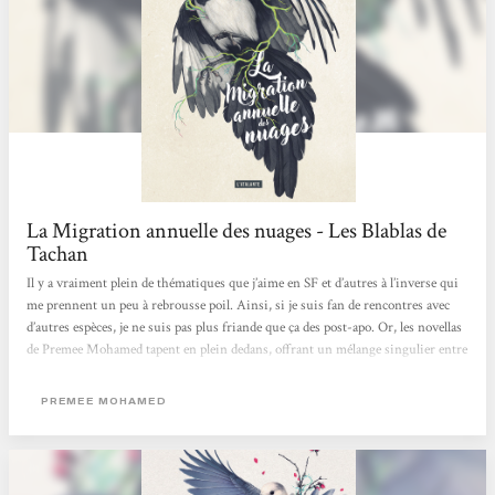
La Migration annuelle des nuages - Les Blablas de
Tachan
Il y a vraiment plein de thématiques que j’aime en SF et d’autres à l’inverse qui
me prennent un peu à rebrousse poil. Ainsi, si je suis fan de rencontres avec
d’autres espèces, je ne suis pas plus friande que ça des post-apo. Or, les novellas
de Premee Mohamed tapent en plein dedans, offrant un mélange singulier entre
deux univers que je ne pensais pas voir se croiser et j’ai adoré ! Avec une plume
simple qui a pourtant sa propre poésie, l’autrice indo-caribéenne, nous propose
PREMEE MOHAMED
un récit très calme et posé, très nature, loin de celui souvent explosif ou sale et
crade...