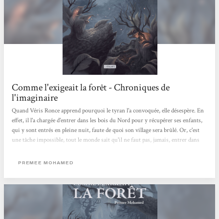
Comme l'exigeait la forêt - Chroniques de
l'imaginaire
Quand Véris Ronce apprend pourquoi le tyran l'a convoquée, elle désespère. En
effet, il l'a chargée d'entrer dans les bois du Nord pour y récupérer ses enfants,
qui y sont entrés en pleine nuit, faute de quoi son village sera brûlé. Or, c'est
une tâche impossible, tout le monde sait qu'il ne faut pas, jamais, entrer dans
les bois du Nord. Mais apparemment, personne n'a pris la peine d'en informer
le tyran, ni a fortiori ses enfants. En fait, Véris est la seule personne à en être
PREMEE MOHAMED
ressortie après y être entrée. Mais si elle l'a fait une fois, cela ne veut pas dire
qu'elle est prête...