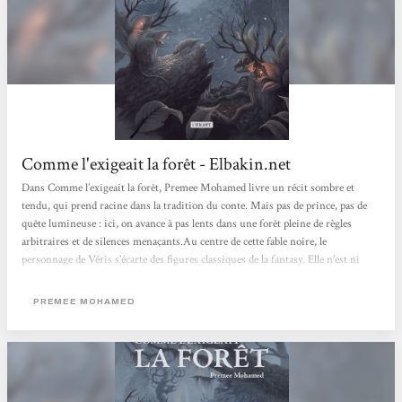
Comme l'exigeait la forêt - Elbakin.net
Dans Comme l’exigeait la forêt, Premee Mohamed livre un récit sombre et
tendu, qui prend racine dans la tradition du conte. Mais pas de prince, pas de
quête lumineuse : ici, on avance à pas lents dans une forêt pleine de règles
arbitraires et de silences menaçants.Au centre de cette fable noire, le
personnage de Véris s’écarte des figures classiques de la fantasy. Elle n’est ni
jeune ni invincible, encore moins enthousiaste. Elle retourne dans la forêt
parce qu’elle y est contrainte, pas par héroïsme. Ce ton désabusé qui imprègne
PREMEE MOHAMED
tout le récit donne à la novella...