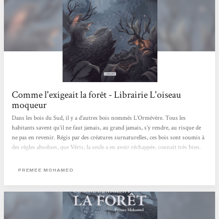
Comme l'exigeait la forêt - Librairie L'oiseau
moqueur
Dans les bois du Sud, il y a d’autres bois nommés L’Ormévère. Tous les
habitants savent qu’il ne faut jamais, au grand jamais, s’y rendre, au risque de
ne pas en revenir. Régis par des créatures surnaturelles, ces bois sont soumis à
des règles absolues, que Véris, la seule a en avoir réchappée, connaît très bien.
C’est pourquoi elle sera sommée d’aller chercher les enfants, avec une épée de
Damoclès au dessus de sa tête en cas d’échec. C’est un véritable conte horrifique
PREMEE MOHAMED
que nous délivre Premee Mohammed. Comme...