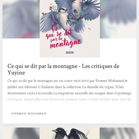
Ce qui se dit par la montagne - Les critiques de
Yuyine
Ce qui se dit par la montagne est un court récit écrit par Premee Mohamed et
publié aux éditions L’Atalante dans la collection La dentelle du cygne. Il fait
directement suite à la novella La migration annuelle des nuages dont il prolonge
l’intrigue. Ayant adoré ma lecture du premier tome, il était évident pour moi de
poursuivre l’histoire de la jeune Reid et voici ce que j’en ai pensé… Des
questionnements passionnants Sous une écriture encore une fois magnifique,
PREMEE MOHAMED
on retrouve ici le sujet assez central de La migration annuelle des nuages, à
savoir le libre arbitre mais aussi les question...