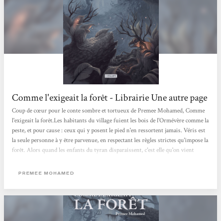
Comme l'exigeait la forêt - Librairie Une autre page
Coup de cœur pour le conte sombre et tortueux de Premee Mohamed, Comme
l'exigeait la forêt.Les habitants du village fuient les bois de l'Ormévère comme la
peste, et pour cause : ceux qui y posent le pied n'en ressortent jamais. Véris est
la seule personne à y être parvenue, en respectant les règles strictes qu'impose la
forêt. Alors quand les enfants du tyran disparaissent, c'est elle qu'on vient
chercher, et au péril de sa vie, elle doit retourner dans l'Ormévère pour sauver
les enfants, sinon toute sa famille et son village seront exécutés.Comme
PREMEE MOHAMED
l'exigeait la forêt est un conte sombre, une histoire...