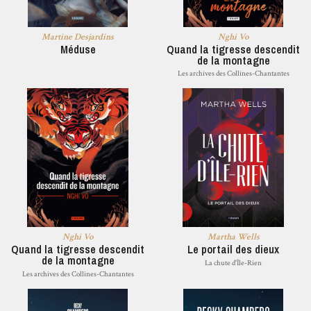
Martine Desjardins
Nghi Vo
Méduse
Quand la tigresse descendit
de la montagne
Les archives des Collines-Chantantes
Nghi Vo
Martha Wells
Quand la tigresse descendit
Le portail des dieux
de la montagne
La chute d'Île-Rien
Les archives des Collines-Chantantes