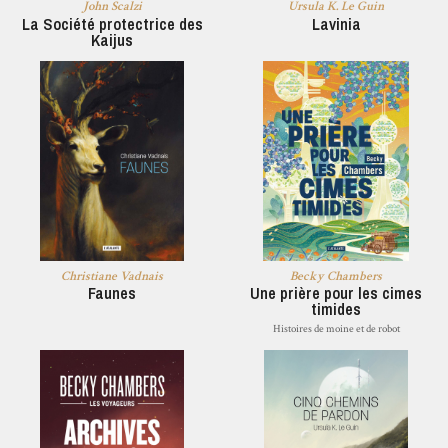
John Scalzi
Ursula K. Le Guin
La Société protectrice des
Lavinia
Kaijus
Christiane Vadnais
Becky Chambers
Faunes
Une prière pour les cimes
timides
Histoires de moine et de robot