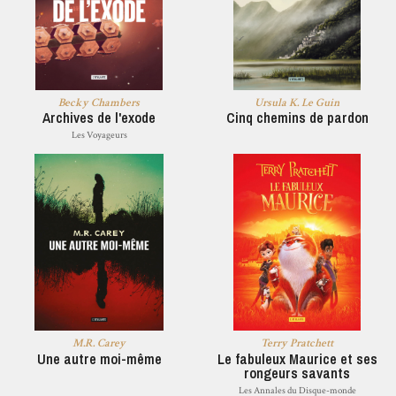
Becky Chambers
Ursula K. Le Guin
Archives de l'exode
Cinq chemins de pardon
Les Voyageurs
M.R. Carey
Terry Pratchett
Une autre moi-même
Le fabuleux Maurice et ses
rongeurs savants
Les Annales du Disque-monde