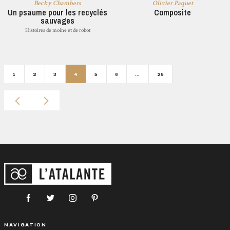
Becky Chambers
Olivier Paquet
Un psaume pour les recyclés
Composite
sauvages
Histoires de moine et de robot
1
2
3
4
5
6
…
29
NAVIGATION