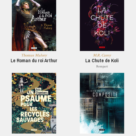
Thomas Malory
M.R. Carey
Le Roman du roi Arthur
La Chute de Koli
Rempart