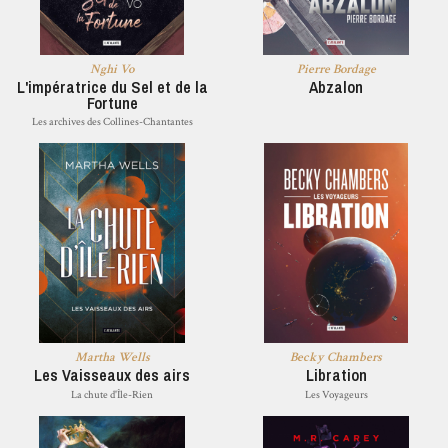
Nghi Vo
Pierre Bordage
L'impératrice du Sel et de la
Abzalon
Fortune
Les archives des Collines-Chantantes
Martha Wells
Becky Chambers
Les Vaisseaux des airs
Libration
La chute d'Île-Rien
Les Voyageurs