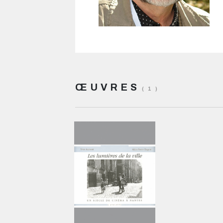
ŒUVRES
( 1 )