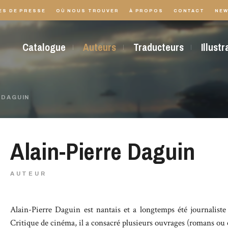
ES DE PRESSE
OÙ NOUS TROUVER
À PROPOS
CONTACT
NEW
Catalogue
Auteurs
Traducteurs
Illust
 DAGUIN
Alain-Pierre Daguin
AUTEUR
Alain-Pierre Daguin est nantais et a longtemps été journaliste
Critique de cinéma, il a consacré plusieurs ouvrages (romans ou ess