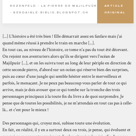
ROZENFELD - LA PIERRE DE MAJILPUÛR
ARTICLE
- SERDAIGLE-BIBLIO.BLOGSPOT.CH
ORIGINAL
[...] L'histoire a été très bien ! Elle démarrait assez en fanfare mais j'ai
quand même réussi à prendre le train en marche [...].
En tout cas, au niveau de l'histoire, ce tome n'a pas du tout été décevant.
On rejoint nos aventuriers alors qu'ils se dirigent vers l'océan de
Majilpuûr [...], et on les suivra tout au long de leur périple en direction de
cette seconde pierre, d'abord sur un océan qui réserve bien des surprises,
puis au cœur d'une jungle qui semble hésiter entre le merveilleux et
parfois, le menaçant. Je ne peux pas beaucoup vous parler de tout ce qui
arrive, mais je dois avouer que ce qui tombe sur la tronche des trois
personnages principaux à la toute fin du livre a de quoi surprendre. Je
pense que de toutes les possibilités, je ne m'attendais en tout cas pas à celle-
là... et c'est pour le mieux !
Des personnages qui, croyez moi, subisse toute une évolution.
En fait, en réalité, il y en a surtout deux ou trois, je pense, qui évoluent et