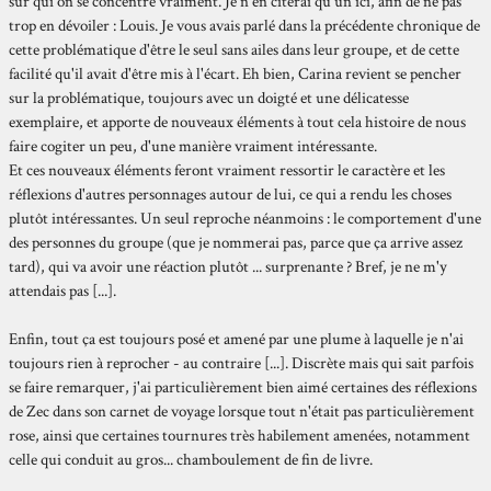
sur qui on se concentre vraiment. Je n'en citerai qu'un ici, afin de ne pas
trop en dévoiler : Louis. Je vous avais parlé dans la précédente chronique de
cette problématique d'être le seul sans ailes dans leur groupe, et de cette
facilité qu'il avait d'être mis à l'écart. Eh bien, Carina revient se pencher
sur la problématique, toujours avec un doigté et une délicatesse
exemplaire, et apporte de nouveaux éléments à tout cela histoire de nous
faire cogiter un peu, d'une manière vraiment intéressante.
Et ces nouveaux éléments feront vraiment ressortir le caractère et les
réflexions d'autres personnages autour de lui, ce qui a rendu les choses
plutôt intéressantes. Un seul reproche néanmoins : le comportement d'une
des personnes du groupe (que je nommerai pas, parce que ça arrive assez
tard), qui va avoir une réaction plutôt ... surprenante ? Bref, je ne m'y
attendais pas [...].
Enfin, tout ça est toujours posé et amené par une plume à laquelle je n'ai
toujours rien à reprocher - au contraire [...]. Discrète mais qui sait parfois
se faire remarquer, j'ai particulièrement bien aimé certaines des réflexions
de Zec dans son carnet de voyage lorsque tout n'était pas particulièrement
rose, ainsi que certaines tournures très habilement amenées, notamment
celle qui conduit au gros... chamboulement de fin de livre.