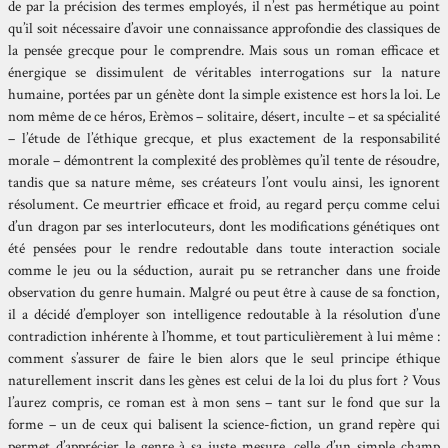
de par la précision des termes employés, il n’est pas hermétique au point
qu’il soit nécessaire d’avoir une connaissance approfondie des classiques de
la pensée grecque pour le comprendre. Mais sous un roman efficace et
énergique se dissimulent de véritables interrogations sur la nature
humaine, portées par un génète dont la simple existence est hors la loi. Le
nom même de ce héros, Erèmos – solitaire, désert, inculte – et sa spécialité
– l’étude de l’éthique grecque, et plus exactement de la responsabilité
morale – démontrent la complexité des problèmes qu’il tente de résoudre,
tandis que sa nature même, ses créateurs l’ont voulu ainsi, les ignorent
résolument. Ce meurtrier efficace et froid, au regard perçu comme celui
d’un dragon par ses interlocuteurs, dont les modifications génétiques ont
été pensées pour le rendre redoutable dans toute interaction sociale
comme le jeu ou la séduction, aurait pu se retrancher dans une froide
observation du genre humain. Malgré ou peut être à cause de sa fonction,
il a décidé d’employer son intelligence redoutable à la résolution d’une
contradiction inhérente à l’homme, et tout particulièrement à lui même :
comment s’assurer de faire le bien alors que le seul principe éthique
naturellement inscrit dans les gènes est celui de la loi du plus fort ? Vous
l’aurez compris, ce roman est à mon sens – tant sur le fond que sur la
forme – un de ceux qui balisent la science-fiction, un grand repère qui
permet d’apprécier le genre à sa juste mesure, celle d’un simple champ