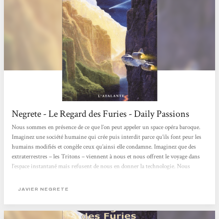
Negrete - Le Regard des Furies - Daily Passions
Nous sommes en présence de ce que l’on peut appeler un space opéra baroque.
Imaginez une société humaine qui crée puis interdit parce qu’ils font peur les
humains modifiés et congèle ceux qu’ainsi elle condamne. Imaginez que des
extraterrestres – les Tritons – viennent à nous et nous offrent le voyage dans
l’espace instantané mais refusent de nous en donner la technologie. Nous
sommes en 2116 et sur la planète bagne Radhamante est apparu un objet
mystérieux et un vaisseau triton est tombé en panne. Les Tritons exigent que
JAVIER NEGRETE
l’objet et le vaisseau leur soient rendus sous...