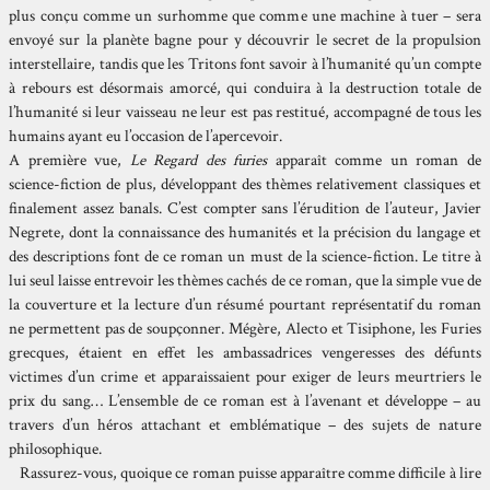
plus conçu comme un surhomme que comme une machine à tuer – sera
envoyé sur la planète bagne pour y découvrir le secret de la propulsion
interstellaire, tandis que les Tritons font savoir à l’humanité qu’un compte
à rebours est désormais amorcé, qui conduira à la destruction totale de
l’humanité si leur vaisseau ne leur est pas restitué, accompagné de tous les
humains ayant eu l’occasion de l’apercevoir.
A première vue,
Le Regard des furies
apparaît comme un roman de
science-fiction de plus, développant des thèmes relativement classiques et
finalement assez banals. C’est compter sans l’érudition de l’auteur, Javier
Negrete, dont la connaissance des humanités et la précision du langage et
des descriptions font de ce roman un must de la science-fiction. Le titre à
lui seul laisse entrevoir les thèmes cachés de ce roman, que la simple vue de
la couverture et la lecture d’un résumé pourtant représentatif du roman
ne permettent pas de soupçonner. Mégère, Alecto et Tisiphone, les Furies
grecques, étaient en effet les ambassadrices vengeresses des défunts
victimes d’un crime et apparaissaient pour exiger de leurs meurtriers le
prix du sang… L’ensemble de ce roman est à l’avenant et développe – au
travers d’un héros attachant et emblématique – des sujets de nature
philosophique.
Rassurez-vous, quoique ce roman puisse apparaître comme difficile à lire