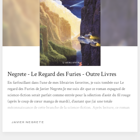
Negrete - Le Regard des Furies - Outre Livres
En farfouillant dans l’une de mes librairies favorites, je suis tombée sur Le
regard des Furies de Javier Negrete.Je me suis dit que ce roman espagnol de
science-fiction serait parfait comme entrée pour la sélection d’août du fil rouge
(après le coup de cœur manga de mardi), d’autant que j’ai une totale
méconnaissance de cette branche de la science-fiction. Après lecture, ce roman
écrit en 1997 m’est apparu comme un OVNI, à la fois très visionnaire par
certains côtés, et très old school tendance machiste pour le traitement de ses
JAVIER NEGRETE
personnages. De quoi s’agit-il ?...