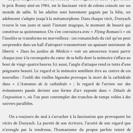
le prix Rosny aîné en 1984, est le fascinant récit de colons coincés sur un
monde de sable. Si les adultes sont lentement gagnés par la folie, un
adolescent s'adapte jusqu'à la métamorphose. Dans chaque récit, Dunyach
trouve le ton juste et saisit l'instant magique, le moment de beauté qui
constitue sa quintessence. On s'en convaincra avec «
Flying Romani's
» où
l'insolite se transforme en merveilleux : ces romanichels du ciel qu'on peut
surprendre dans un hall d'aéroport transmettent un apaisant sentiment de
liberté. «
Dans les jardins de Médicis
» voit un amoureux transi partir
chaque jour à la reconquête du cœur de sa belle dont la mémoire s'efface au
bout de vingt-quatre heures. Ici aussi, l'angle d'attaque rend ce texte d'une
poignante beauté. Le regard et la mémoire semblent être au centre de ces
nouvelles : l'oubli des vieilles légendes provoque la mort de la cathédrale
dans «
L'Automne de la cathédrale
» ; le regard de l'artiste sur des
événements passés devient une forme d'art exposée dans «
Détails de
l'exposition
», où l'on peut contempler des tranches de temps volées à des
univers parallèles.
On a toujours du mal à s'arracher à la fascination que provoquent les
récits de Dunyach. La pureté de son écriture, l'acuité de son regard que
n'aveugle pas la tendresse, l'humanisme du propos parfois teinté de