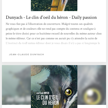
Dunyach - Le clin d'oeil du héron - Daily passion
Ne vous fiez pas à l’illustration de couverture. Malgré toutes ses qualités
graphiques et de couleurs elle ne rend pas compte du contenu et souligne à
peine le titre choisi pour ce huitième recueil de nouvelles du même auteur chez
le même éditeur. Car ce n’est pas comme on aurait pu s’y attendre la suite de
L’instinct du troll même éditeur dont je vous disais il n’y a pas si longtemps le
plus grand bien. La suite est en cours de peaufinage. Et quand on connaît le
perfectionnisme de l’auteur, cela prend un certain temps. Sept nouvelles et,
JEAN-CLAUDE DUNYACH
comme il se doit, une inédite, au cas où...