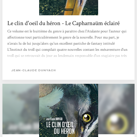
Le clin d'oeil du héron - Le Capharnaüm éclairé
Ce volume est le huitième du genre à paraître chez l'Atalante pour l'auteur qui
affectionne tout particulièrement le genre de la nouvelle. Pour ma part, je
n'avais lu de lui jusqu'alors qu'un excellent pastiche de fantasy intitulé
L'Instinct du troll qui compilait quatre nouvelles contant les mésaventure d'un
troll qui se retrouvait du jour au lendemain responsable d'un stagiaire pas très
doué... Ici point de tout ceci mais sept nouvelles ayant en fil rouge commun la
magie (au sens large) et définitivement tournées vers la SF et l'anticipation. Un
JEAN-CLAUDE DUNYACH
couple amoureux fou voit leur affection mise à l'épreuve par les...