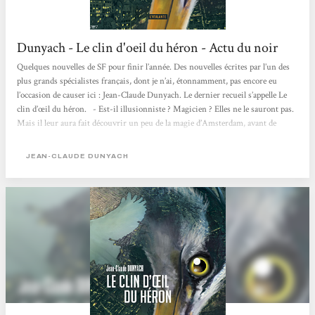
Dunyach - Le clin d'oeil du héron - Actu du noir
Quelques nouvelles de SF pour finir l’année. Des nouvelles écrites par l’un des
plus grands spécialistes français, dont je n’ai, étonnamment, pas encore eu
l’occasion de causer ici : Jean-Claude Dunyach. Le dernier recueil s’appelle Le
clin d’œil du héron. - Est-il illusionniste ? Magicien ? Elles ne le sauront pas.
Mais il leur aura fait découvrir un peu de la magie d’Amsterdam, avant de
laisser traverser un héron et de repartir, vers d’autres rencontres. - La
perfection et l’acte d’amour peuvent-ils devenir des formes d’art ? -
JEAN-CLAUDE DUNYACH
L’astrophysique et l’informatique...