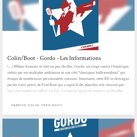
Colin/Boot - Gordo - Les Informations
(...) Mêlant humour et côté un peu thriller, Gordo, un singe contre l'Amérique,
séduit par ses multiples ambiances et son côté "classiques hollywoodiens" qui
évoque de nombreuses personnalités connues. Innovante, cette BD se distingue
par les traits précis de Fred Boot qui a signé là des planches très réussies par
leur côté sombre et raffiné à la fois. Le tout est égayé de couleurs artificielles
"informatisées" qui donnent toute sa qualité à l'ouvrage. Comme l'histoire ne
manque pas d'intérêt, cette...
FABRICE COLIN, FRED BOOT