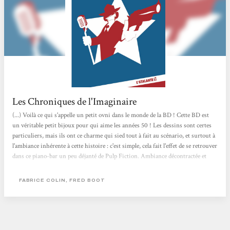
Les Chroniques de l'Imaginaire
(...) Voilà ce qui s'appelle un petit ovni dans le monde de la BD ! Cette BD est
un véritable petit bijoux pour qui aime les années 50 ! Les dessins sont certes
particuliers, mais ils ont ce charme qui sied tout à fait au scénario, et surtout à
l'ambiance inhérente à cette histoire : c'est simple, cela fait l'effet de se retrouver
dans ce piano-bar un peu déjanté de Pulp Fiction. Ambiance décontractée et
fifties, certes, mais le véritable atout reste dans les dialogues... Sur ce point, le
travail de Fabrice Colin est en tous points remarquable : on ne s'ennuie pas une
FABRICE COLIN, FRED BOOT
seconde et on se marre sans vergogne...