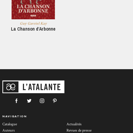
Guy Gavriel Kay
La Chanson d’Arbonne
NAVIGATION
Catalogue
Actualités
Auteurs
Revues de presse