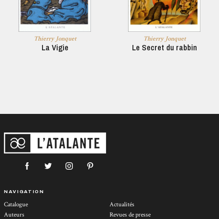
Thierry Jonquet
Thierry Jonquet
La Vigie
Le Secret du rabbin
NAVIGATION
Catalogue
Actualités
Auteurs
Revues de presse