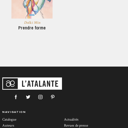
Dolki Min
Prendre forme
NAVIGATION
Catalogue
Actualités
Auteurs
Revues de presse