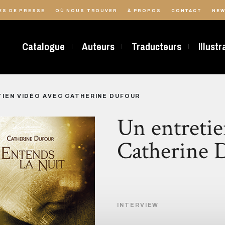
ES DE PRESSE
OÙ NOUS TROUVER
À PROPOS
CONTACT
NEW
Catalogue
Auteurs
Traducteurs
Illust
TIEN VIDÉO AVEC CATHERINE DUFOUR
Un entretie
Catherine 
INTERVIEW