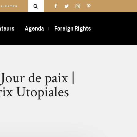
SLETTER
rateurs
Agenda
Foreign Rights
Jour de paix |
rix Utopiales