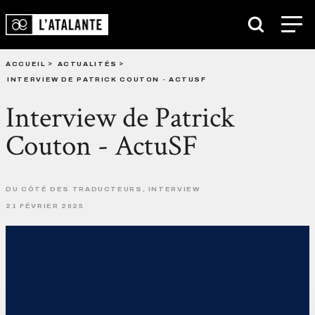
ACCUEIL
ACTUALITÉS
INTERVIEW DE PATRICK COUTON - ACTUSF
Interview de Patrick
Couton - ActuSF
DU CÔTÉ DES TRADUCTEURS, INTERVIEW
21 FÉVRIER 2025