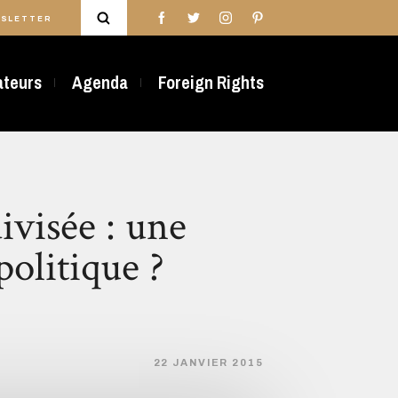
SLETTER
rateurs
Agenda
Foreign Rights
visée : une
olitique ?
22 JANVIER 2015