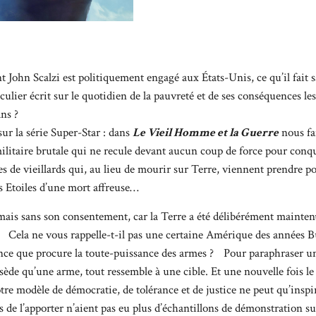
t John Scalzi est politiquement engagé aux États-Unis, ce qu’il fait 
iculier écrit sur le quotidien de la pauvreté et de ses conséquences l
ns ?
ur la série Super-Star : dans
Le Vieil Homme et la Guerre
nous fa
ilitaire brutale qui ne recule devant aucun coup de force pour conq
es de vieillards qui, au lieu de mourir sur Terre, viennent prendre 
es Etoiles d’une mort affreuse…
ais sans son consentement, car la Terre a été délibérément maintenu
Cela ne vous rappelle-t-il pas une certaine Amérique des années Bus
nce que procure la toute-puissance des armes ? Pour paraphraser un 
sède qu’une arme, tout ressemble à une cible. Et une nouvelle fois l
re modèle de démocratie, de tolérance et de justice ne peut qu’inspirer
 de l’apporter n’aient pas eu plus d’échantillons de démonstration 