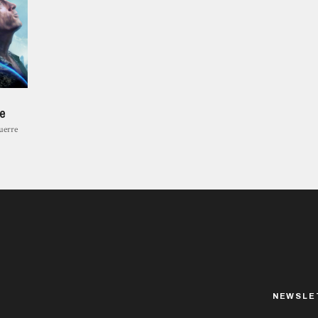
ée
uerre
NEWSLE