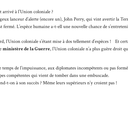
t arrivé à l’Union coloniale ?
geux lanceur d’alerte (encore un), John Perry, qui vint avertir la T
est fermé. L’espèce humaine a-t-ell une nouvelle chance de s’entreten
ard, l’Union coloniale s’étant mise à dos tellement d’espèces ! Et cert
le
ministère de la Guerre
, l’Union coloniale n’a plus guère droit q
e temps de l’impuissance, aux diplomates incompétents ou pas formé
ipes compétentes qui vient de tomber dans une embuscade.
end-t-on à son succès ? Même leurs supérieurs n’y croient pas !