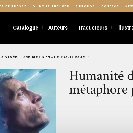
ES DE PRESSE
OÙ NOUS TROUVER
À PROPOS
CONTACT
NEW
Catalogue
Auteurs
Traducteurs
Illust
DIVISÉE : UNE MÉTAPHORE POLITIQUE ?
Humanité di
métaphore p