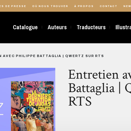
ES DE PRESSE
OÙ NOUS TROUVER
À PROPOS
CONTACT
NEW
Catalogue
Auteurs
Traducteurs
Illust
 AVEC PHILIPPE BATTAGLIA | QWERTZ SUR RTS
Entretien a
Battaglia 
RTS