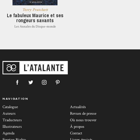
Terry Pratchett
Le fabuleux Maurice et ses
rongeurs savants
Les Annales du Disque-monde
NAVIGATION
Catalogue
Actualités
Auteurs
Revues de presse
Traducteurs
Où nous trouver
Illustrateurs
À propos
Agenda
Contact
Foreign Rights
Livres épuisés